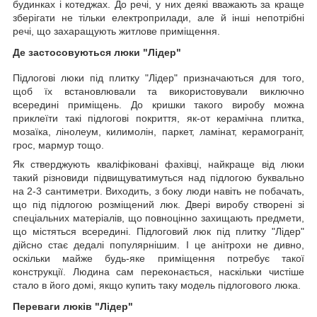
будинках і котеджах. До речі, у них деякі вважають за краще
зберігати не тільки електроприлади, але й інші непотрібні
речі, що захаращують житлове приміщення.
Де застосовуються люки "Лідер"
Підлогові люки під плитку "Лідер" призначаються для того,
щоб їх встановлювали та використовували виключно
всередині приміщень. До кришки такого виробу можна
приклеїти такі підлогові покриття, як-от керамічна плитка,
мозаїка, лінолеум, килимолін, паркет, ламінат, керамограніт,
грос, мармур тощо.
Як стверджують кваліфіковані фахівці, найкраще від люки
такий різновиди підвищуватимуться над підлогою буквально
на 2-3 сантиметри. Виходить, з боку люди навіть не побачать,
що під підлогою розміщений люк. Двері виробу створені зі
спеціальних матеріалів, що повноцінно захищають предмети,
що містяться всередині. Підлоговий люк під плитку "Лідер"
дійсно стає дедалі популярнішим. І це анітрохи не дивно,
оскільки майже будь-яке приміщення потребує такої
конструкції. Людина сам переконається, наскільки чистіше
стало в його домі, якщо купить таку модель підлогового люка.
Переваги люків "Лідер"