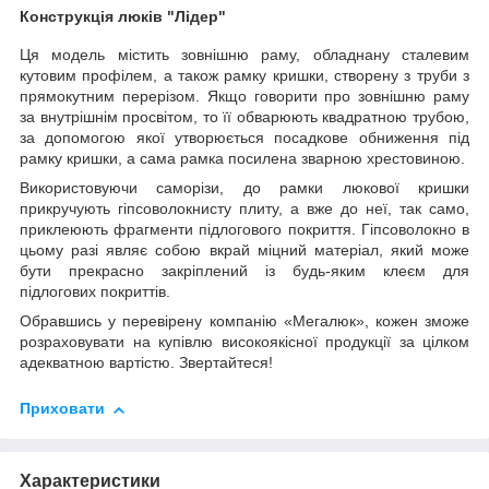
Конструкція люків "Лідер"
Ця модель містить зовнішню раму, обладнану сталевим
кутовим профілем, а також рамку кришки, створену з труби з
прямокутним перерізом. Якщо говорити про зовнішню раму
за внутрішнім просвітом, то її обварюють квадратною трубою,
за допомогою якої утворюється посадкове обниження під
рамку кришки, а сама рамка посилена зварною хрестовиною.
Використовуючи саморізи, до рамки люкової кришки
прикручують гіпсоволокнисту плиту, а вже до неї, так само,
приклеюють фрагменти підлогового покриття. Гіпсоволокно в
цьому разі являє собою вкрай міцний матеріал, який може
бути прекрасно закріплений із будь-яким клеєм для
підлогових покриттів.
Обравшись у перевірену компанію «Мегалюк», кожен зможе
розраховувати на купівлю високоякісної продукції за цілком
адекватною вартістю. Звертайтеся!
Приховати
Характеристики