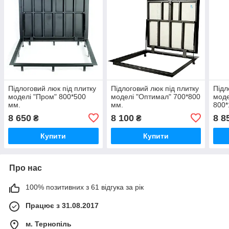
Підлоговий люк під плитку
Підлоговий люк під плитку
Підл
моделі "Пром" 800*500
моделі "Оптимал" 700*800
моде
мм.
мм.
800*
8 650
8 100
8 8
₴
₴
Купити
Купити
Про нас
100% позитивних з 61 відгука за рік
Працює з 31.08.2017
м. Тернопіль