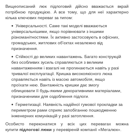
Вищеописаний люк підлоговий дійсно вважається вкрай
потрібною продукцією. А все тому, що для неї характерно
кілька ключових переваг за типом:
Універсальності. Саме такі моделі вважаються
універсальнішими, якщо порівнювати з іншими
різноманітностями. Їх активно застосовують в офісних,
громадських, житлових об'єктах незалежно від
призначення.
Стійкості до великих навантажень. Багато конструкцій
без особливих зусиль справляються з великим
навантаженням і взагалі не прогинаються навіть у разі
тривалої експлуатації. Кришка високоякісного люка
справляється навіть із масою автомобіля, якщо
проїхати нею. Вантажність кришки дає змогу
облицювати її будь-якими декоративними матеріалами,
призначеними для оздоблення підлоги.
Герметизації. Наявність надійної гумової прокладки за
периметром рами сприяє запобіганню пошкодженню
інженерних комунікацій у разі затоплення.
Особисто переконатися у всіх цих перевагах можна
купити
підлогові люки
у перевіреній компанії «Мегалюк».