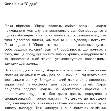
Опис люка "Лідер"
Люки підлогові "Лідер" являють собою ревізійні моделі
прихованого монтажу, які встановлюються безпосередньо в
підлогу або перекриття. Вони можуть застосовуватися під різні
типи підлогової плитки, кам'яної та інші відповідні покриття.
Люки підлогові "Лідер" змогли непогано зарекомендувати
себе завдяки головній відмітній особливості, що полягає в
тому, що ця продукція містить знімну кришку, а відкривається
за допомогою скоб-вкрутів, укомплектується поворотними
замками для замикання.
Ці вироби дають змогу зберігати електричні та сантехнічні
системи, оскільки в такому разі вони захищені від негативного
зовнішнього впливу. Виходить, такий люк сприяє створенню
сприятливої атмосфери для зберігання речей. Зараз
придбати подібну модель за адекватною вартістю не
становитиме труднощів. Для цього досить звернутися в
спеціалізований інтернет-магазин «Мегалюк», де досвідчені
продавці підкажуть, який варіант буде оптимальним у тому чи
іншому випадку. Такі конструкції є в багатьох заміських