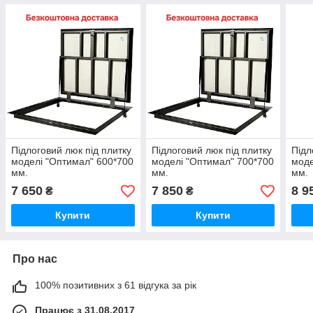
Підлоговий люк під плитку
Підлоговий люк під плитку
Підл
моделі "Оптимал" 600*700
моделі "Оптимал" 700*700
моде
мм.
мм.
мм.
7 650
7 850
8 9
₴
₴
Купити
Купити
Про нас
100% позитивних з 61 відгука за рік
Працює з 31.08.2017