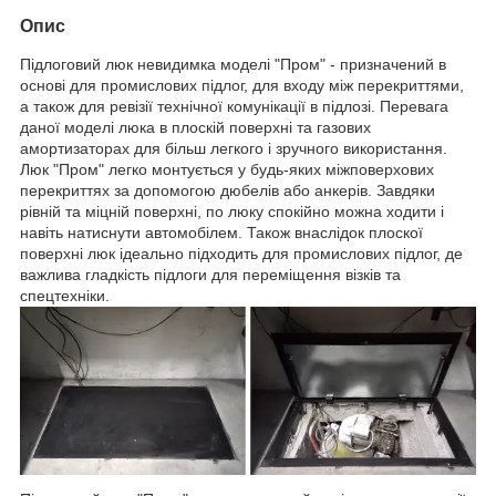
Опис
Підлоговий люк невидимка моделі "Пром" - призначений в
основі для промислових підлог, для входу між перекриттями,
а також для ревізії технічної комунікації в підлозі. Перевага
даної моделі люка в плоскій поверхні та газових
амортизаторах для більш легкого і зручного використання.
Люк "Пром" легко монтується у будь-яких міжповерхових
перекриттях за допомогою дюбелів або анкерів. Завдяки
рівній та міцній поверхні, по люку спокійно можна ходити і
навіть натиснути автомобілем. Також внаслідок плоскої
поверхні люк ідеально підходить для промислових підлог, де
важлива гладкість підлоги для переміщення візків та
спецтехніки.