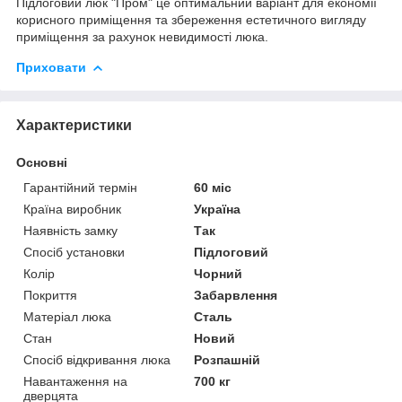
Підлоговий люк "Пром" це оптимальний варіант для економії
корисного приміщення та збереження естетичного вигляду
приміщення за рахунок невидимості люка.
Приховати
Характеристики
Основні
Гарантійний термін
60 міс
Країна виробник
Україна
Наявність замку
Так
Спосіб установки
Підлоговий
Колір
Чорний
Покриття
Забарвлення
Матеріал люка
Сталь
Стан
Новий
Спосіб відкривання люка
Розпашній
Навантаження на
700 кг
дверцята