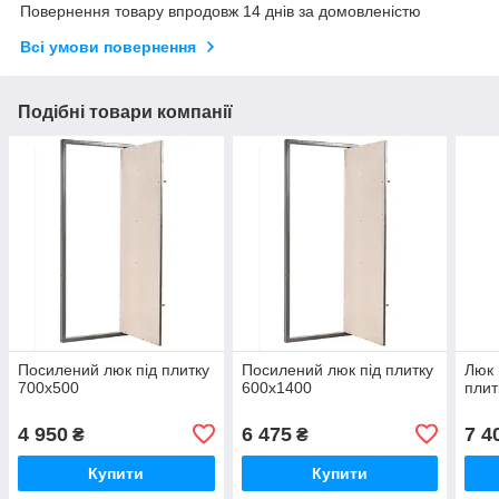
Повернення товару впродовж 14 днів за домовленістю
Всі умови повернення
Подібні товари компанії
Посилений люк під плитку
Посилений люк під плитку
Люк 
700х500
600х1400
плит
4 950
6 475
7 4
₴
₴
Купити
Купити