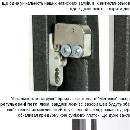
Ще одна унікальність наших натискних замків, в їх антиклиновых в
одне дозволяють відкрити дв
Унікальність конструкції орних люків компанії "Мегалюк" зо
регульовані петлі
люка, завдяки яким всі зазори швів будуть збе
своїх технічних можливостей двухзвенной петлі, розпашні двер
обкаливая при цьому краї суміжних плиток, що дуже важли