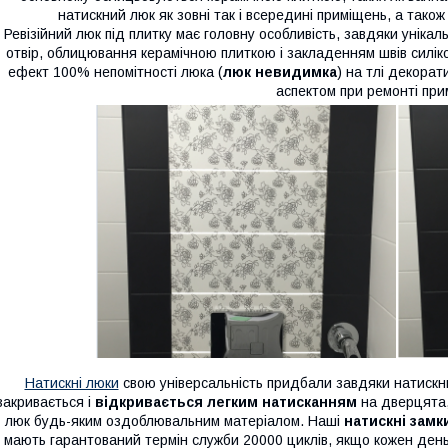
натискний люк як зовні так і всередині приміщень, а тако
Ревізійний люк під плитку має головну особливість, завдяки унікаль
отвір, облицювання керамічною плиткою і закладенням швів силік
ефект 100% непомітності люка (
люк невидимка
) на тлі декора
аспектом при ремонті при
Натискні люки
свою універсальність придбали завдяки натискни
закривається і
відкривається легким натисканням
на дверцята,
люк будь-яким оздоблювальним матеріалом. Наші
натискні замк
мають гарантований термін служби 20000 циклів, якщо кожен день 