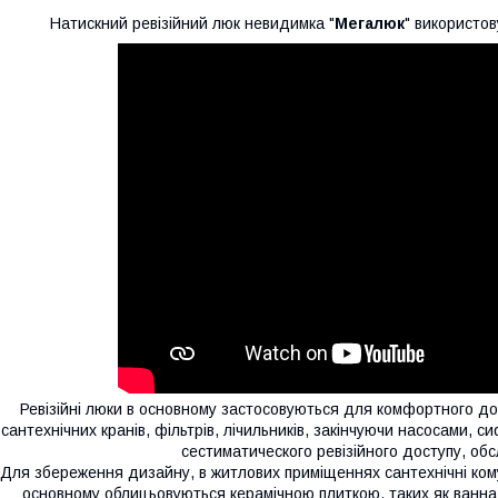
Натискний ревізійний люк невидимка "
Мегалюк
" використо
Ревізійні люки в основному застосовуються для комфортного дос
сантехнічних кранів, фільтрів, лічильників, закінчуючи насосами, 
сестиматического ревізійного доступу, об
Для збереження дизайну, в житлових приміщеннях сантехнічні комун
основному облицьовуються керамічною плиткою, таких як ванна 