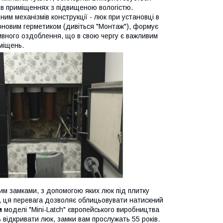
ж в приміщеннях з підвищеною вологістю.
ним механізмів конструкції - люк при установці в
оновим герметиком (дивіться "Монтаж"), формує
тивного оздоблення, що в свою чергу є важливим
міщень.
м замками, з допомогою яких люк під плитку
 ця перевага дозволяє облицьовувати натискний
и
моделі "Mini-Latch" європейського виробництва
відкривати люк, замки вам прослужать 55 років.