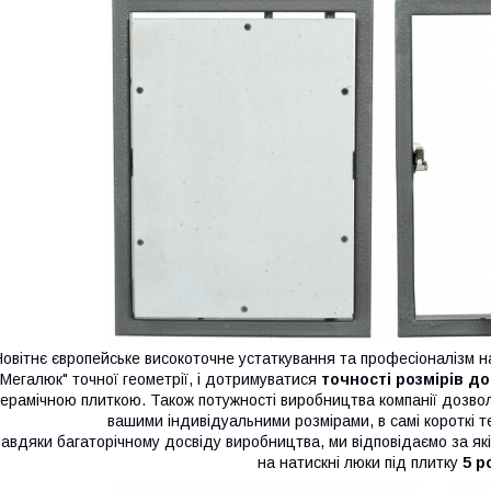
овітнє європейське високоточне устаткування та професіоналізм н
"Мегалюк" точної геометрії, і дотримуватися
точності розмірів до
керамічною плиткою. Також потужності виробництва компанії дозв
вашими індивідуальними розмірами, в самі короткі те
авдяки багаторічному досвіду виробництва, ми відповідаємо за які
на натискні люки під плитку
5 р