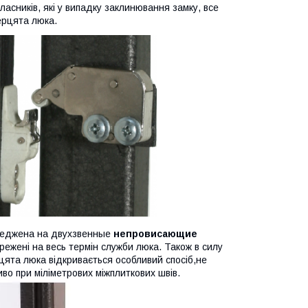
ласників, які у випадку заклинювання замку, все
ерцята люка.
середжена на двухзвенные
непровисающие
режені на весь термін служби люка. Також в силу
цята люка відкривається особливий спосіб,не
во при міліметрових міжплиткових швів.