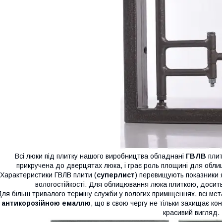
Всі люки під плитку нашого виробництва обладнані
ГВЛВ
плит
прикручена до дверцятах люка, і грає роль площині для обл
Характеристики ГВЛВ плити (
суперлист
) перевищують показники як
вологостійкості. Для облицювання люка плиткою, досит
Для більш тривалого терміну служби у вологих приміщеннях, всі ме
антикорозійною емаллю
, що в свою чергу не тільки захищає кон
красивий вигляд.