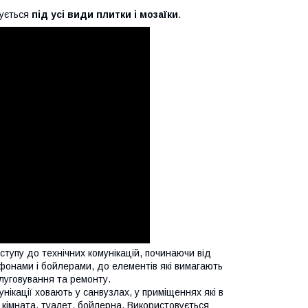
вується
під усі види плитки і мозаїки
.
тупу до технічних комунікацій, починаючи від
сифонами і бойлерами, до елементів які вимагають
слуговування та ремонту.
ікації ховають у санвузлах, у приміщеннях які в
кімната, туалет, бойлерна. Використовується