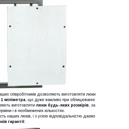
аших співробітників дозволяють виготовляти люки
 1 міліметра
, що дуже важливо при облицюванні
оляють виготовляти
люки будь-яких розмірів
, за
рміни і в необмежених кількостях.
сть наших люків, і з усією відповідальністю даємо
оків гарантії
.