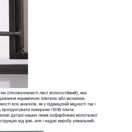
ою (гіпсоволокнисті лист вологостійкий), яка
ицювання керамічною плиткою або мозаїкою.
ості всіх аналогів, як у підвищеній міцності так і
ь прогрунтувати поверхню ГВЛВ плити.
талеві деталі наших люків пофарбовані молоткової
струкцію від іржі, але і надає виробу унікальний,