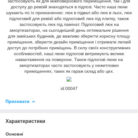
застосовують як для міжповерхового переміщення, так і для
доступу до ревізій знаходяться в підлозі. Часто наші люки
шукають по їх призначенню: люк в підвал або люк в льох, люк
підлоговий для ревізії або підлоговий люк під плитку, також
застосовують люк під ламінат. Підлоговий люк на
амортизаторах, на сьогоднішній день оптимальне рішення
для заміських будинків, де важливо зберегти корисну площу
приміщення, зберегти дизайн приміщення і отримати легкий
доступ до потрібних приміщень. В силу своїх конструктивних
особливостей, наші люки підлогові витримують велике
навантаження на поверхню. Також підлогові люки на
амортизаторах часто застосовують у нежитлових
приміщеннях, таких як гараж склад або цех.
id:00047
Приховати
Характеристики
Основні