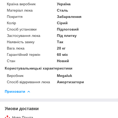
Країна виробник
Україна
Матеріал люка
Сталь
Покриття
Забарвлення
Колір
Сірий
Спосіб установки
Підлоговий
Застосування люка
Під плитку
Наявність замку
Так
Вага люка
20 кг
Гарантійний термін
60 міс
Стан
Новий
Користувальницькі характеристики
Виробник
Megaluk
Спосіб відкривання люка
Амортизатори
Приховати
Умови доставки
Нова Пошта