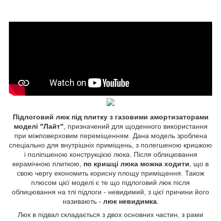
Підлоговий люк
під плитку з газовими амортизаторами
моделі "Лайт"
, призначений для щоденного використання
при міжповерховим переміщенням. Дана модель зроблена
спеціально для внутрішніх приміщень, з полегшеною кришкою
і поліпшеною конструкцією люка. Після облицювання
керамічною плиткою,
по кришці люка можна ходити
, що в
свою чергу економить корисну площу приміщення. Також
плюсом цієї моделі є те що підлоговий люк після
облицювання на тлі підлоги - невидимий, з цієї причини його
називають -
люк невидимка
.
Люк в підвал складається з двох основних частин, з рами