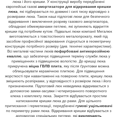
люка і його кришки. У конструкції виробу передбачені
європейські газові
амортизатори для відкривання кришки
люка
, які підбираються по довжині і силі тиску відповідно з
розмірами люка. Також наші підлогові люки для безпечного
відкривання і виключення розриву газового амортизатора,
обладнані обмежувачами петлею, які зупиняють відкриття
кришки під потрібним кутом. Підвальні люки компанії Мегалюк
виготовляються з товстостінного металопрокату, який під
засобом професійної зварювання з'єднується в геометричну
конструкцію потрібного розміру (див. технічні характеристики).
Всі металеві частини люків
пофарбовані антикорозійною
емаллю
, що забезпечує підвищення терміну служби люка у
приміщеннях з підвищеною вологістю. До кришці люка
прикручена
міцна ГВЛВ плита
, яку після ґрунтовки можна
облицьовувати керамічною плиткою. Для підвищення
жорсткості при навантаженні на поверхню плити, кришку люка
зміцнюють розпірками, у відповідності з розміром люка і його
призначенням. Підлоговий люк невидимка відкривається з
допомогою замки-засувки і чотиригранного поворотного
клюка з комплекту люка. Закриття відбувається простим
натисканням кришки люка до рами. Для щільного
притискання і герметизації, передбачені
гумові ущільнювачі
по периметру рами люка. Відкривання кришки відбувається з
допомогою спеціальних петлею, які
виключають