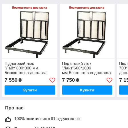
Підлоговий люк
Підлоговий люк
Підл
"Лайт"600*900 мм.
"Лайт"600*1000
700*
Безкоштовна доставка
мм.Безкоштовна доставка
дост
7 550
7 750
7 1
₴
₴
Купити
Купити
Про нас
100% позитивних з 61 відгука за рік