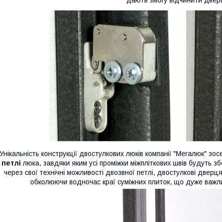
Унікальність конструкції двостулкових люків компанії "Мегалюк" з
петлі
люка, завдяки яким усі проміжки міжпліткових швів будуть зб
через свої технічні можливості двозвної петлі, двостулкові две
обколюючи водночас краї суміжних плиток, що дуже важли