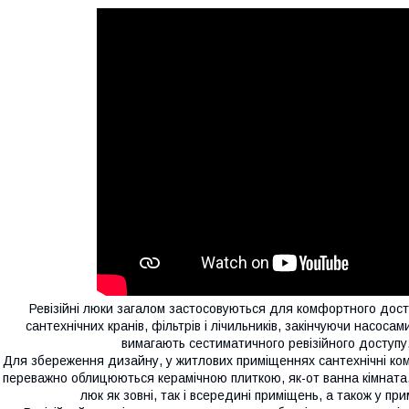
Ревізійні люки загалом застосовуються для комфортного досту
сантехнічних кранів, фільтрів і лічильників, закінчуючи насоса
вимагають сестиматичного ревізійного доступу
Для збереження дизайну, у житлових приміщеннях сантехнічні кому
переважно облицюються керамічною плиткою, як-от ванна кімната,
люк як зовні, так і всередині приміщень, а також у п