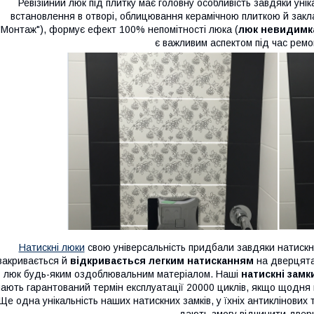
Ревізійний люк під плитку має головну особливість завдяки уні
встановлення в отворі, облицювання керамічною плиткою й закл
"Монтаж"), формує ефект 100% непомітності люка (
люк невидимк
є важливим аспектом під час рем
Натискні люки
свою універсальність придбали завдяки натискн
закривається й
відкривається легким натисканням
на дверцята
люк будь-яким оздоблювальним матеріалом. Наші
натискні замк
ають гарантований термін експлуатації 20000 циклів, якщо щодня в
Ще одна унікальність наших натискних замків, у їхніх антиклінових 
дають змогу відчинити двер