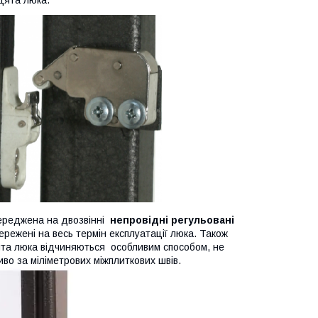
осереджена на двозвінні
непровідні регульовані
ережені на весь термін експлуатації люка. Також
рцята люка відчиняються особливим способом, не
во за міліметрових міжплиткових швів.