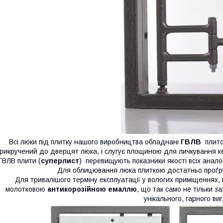
Всі люки під плитку нашого виробництва обладнані
ГВЛВ
плито
рикручений до дверцят люка, і слугує площиною для личкування к
ГВЛВ плити (
суперлист
) перевищують показники якості всіх аналогів
Для облицювання люка плиткою достатньо проґр
Для тривалішого терміну експлуатації у вологих приміщеннях, 
молотковою
антикорозійною емаллю
, що так само не тільки з
унікального, гарного ви