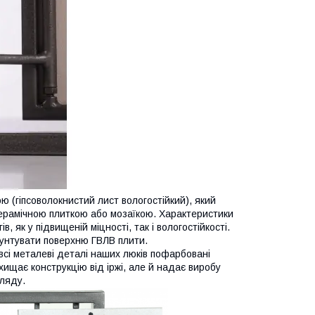
ю (гіпсоволокнистий лист вологостійкий), який
ерамічною плиткою або мозаїкою. Характеристики
, як у підвищеній міцності, так і вологостійкості.
унтувати поверхню ГВЛВ плити.
всі металеві деталі наших люків пофарбовані
ахищає конструкцію від іржі, але й надає виробу
гляду.