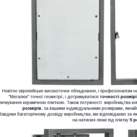
Новітнє європейське високоточне обладнання, і професіоналізм н
"Мегалюк" точної геометрії, і дотримуватися
точності розмірі
личкування керамічною плиткою. Також потужності виробництва ко
розмірів
, за вашими індивідуальними розмірами, якна
авдяки багаторічному досвіду виробництва, ми відповідаємо за які
на натискні люки під плитку
5 р