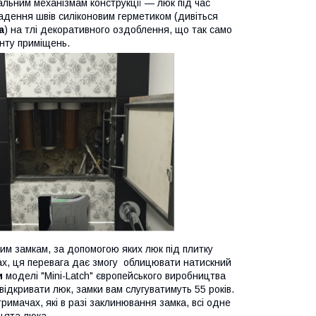
кальним механізмам конструкції — люк під час
адення швів силіконовим герметиком (дивіться
а
) на тлі декоративного оздоблення, що так само
онту приміщень.
им замкам, за допомогою яких люк під плитку
х, ця перевага дає змогу облицювати натискний
и
моделі "Mini-Latch" європейського виробництва
ідкривати люк, замки вам слугуватимуть 55 років.
тримачах, які в разі заклинювання замка, всі одне
цята люка.