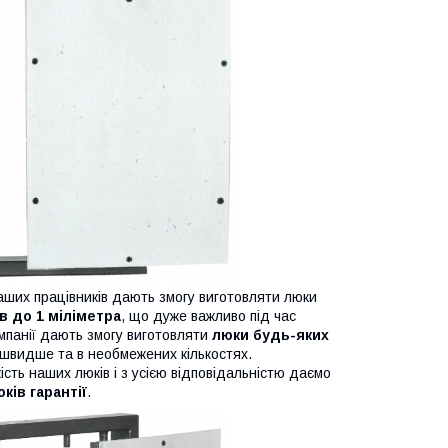
аших працівників дають змогу виготовляти люки
в до 1 міліметра
, що дуже важливо під час
мпанії дають змогу виготовляти
люки будь-яких
йшвидше та в необмежених кількостях.
сть наших люків і з усією відповідальністю даємо
оків гарантії
.