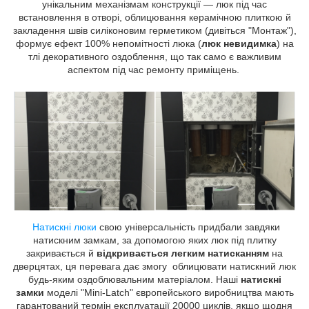
унікальним механізмам конструкції — люк під час
встановлення в отворі, облицювання керамічною плиткою й
закладення швів силіконовим герметиком (дивіться "Монтаж"),
формує ефект 100% непомітності люка (
люк невидимка
) на
тлі декоративного оздоблення, що так само є важливим
аспектом під час ремонту приміщень.
Натискні люки
свою універсальність придбали завдяки
натискним замкам, за допомогою яких люк під плитку
закривається й
відкривається легким натисканням
на
дверцятах, ця перевага дає змогу облицювати натискний люк
будь-яким оздоблювальним матеріалом. Наші
натискні
замки
моделі "Mini-Latch" європейського виробництва мають
гарантований термін експлуатації 20000 циклів, якщо щодня