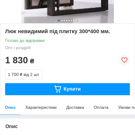
Люк невидимий під плитку 300*400 мм.
Готово до відправки
Опт і роздріб
1 830
₴
1 700 ₴
від 2 шт.
Купити
Опис
Характеристики
Доставка
Оплата
Умови п
Опис