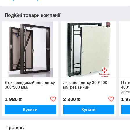
Подібні товари компанії
Люк невидимий під плитку
Люк під плитку 300*400
Нати
300*500 мм.
мм ревізійний
400*
дост
1 980
2 300
1 9
₴
₴
Купити
Купити
Про нас