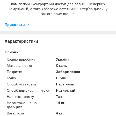
вам легкий і комфортний доступ для ревізії інженерних
комунікацій, а також збереже естетичний інтер'єр дизайну
вашого приміщення.
Приховати
Характеристики
Основні
Країна виробник
Україна
Матеріал люка
Сталь
Покриття
Забарвлення
Колір
Сірий
Спосіб установки
Настінний
Спосіб відкривання люка
Натискний
Наявність замку
Так
Навантаження на
14 кг
дверцята
Вага люка
4 кг