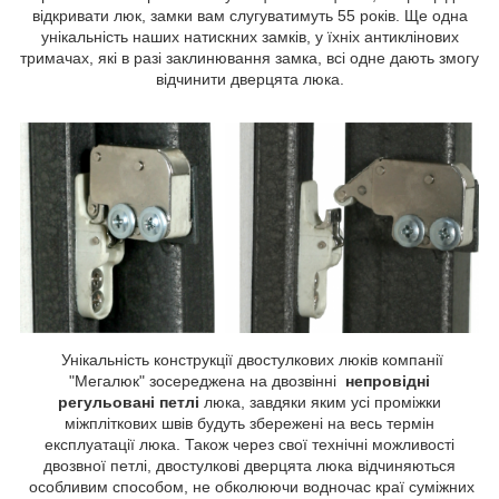
відкривати люк, замки вам слугуватимуть 55 років. Ще одна
унікальність наших натискних замків, у їхніх антиклінових
тримачах, які в разі заклинювання замка, всі одне дають змогу
відчинити дверцята люка.
Унікальність конструкції двостулкових люків компанії
"Мегалюк" зосереджена на двозвінні
непровідні
регульовані петлі
люка, завдяки яким усі проміжки
міжпліткових швів будуть збережені на весь термін
експлуатації люка. Також через свої технічні можливості
двозвної петлі, двостулкові дверцята люка відчиняються
особливим способом, не обколюючи водночас краї суміжних