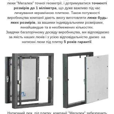
люки "Мегалюк" точної геометрії, і дотримуватися
точності
розмірів до 1 міліметра
, що дуже важливо під час
личкування керамічною плиткою. Також потужності
виробництва компанії дають змогу виготовляти
люки будь-
яких розмірів
, за вашими індивідуальними розмірами,
якнайшвидше та в необмежених кількостях.
Завдяки багаторічному досвіду виробництва, ми відповідаємо
за якість наших люків і з усією відповідальністю даємо на
натискні люки під плитку
5 років гарантії
.
Натискний люк під плитку компанії "Мегалюк" забезпечить