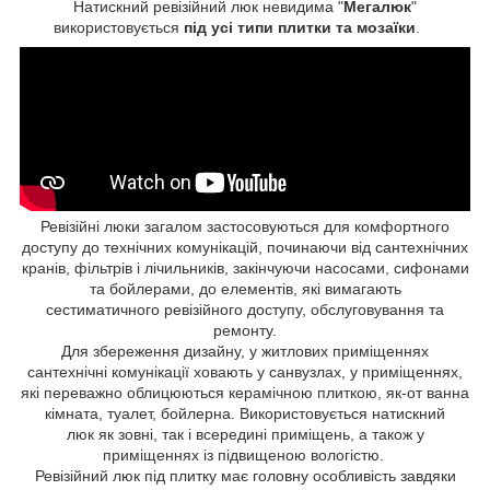
Натискний ревізійний люк невидима "
Мегалюк
"
використовується
під усі типи плитки та мозаїки
.
Ревізійні люки загалом застосовуються для комфортного
доступу до технічних комунікацій, починаючи від сантехнічних
кранів, фільтрів і лічильників, закінчуючи насосами, сифонами
та бойлерами, до елементів, які вимагають
сестиматичного ревізійного доступу, обслуговування та
ремонту.
Для збереження дизайну, у житлових приміщеннях
сантехнічні комунікації ховають у санвузлах, у приміщеннях,
які переважно облицюються керамічною плиткою, як-от ванна
кімната, туалет, бойлерна. Використовується натискний
люк як зовні, так і всередині приміщень, а також у
приміщеннях із підвищеною вологістю.
Ревізійний люк під плитку має головну особливість завдяки