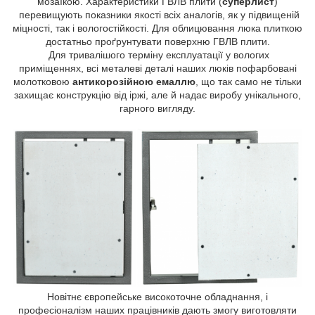
мозаїкою. Характеристики ГВЛВ плити (
суперлист
)
перевищують показники якості всіх аналогів, як у підвищеній
міцності, так і вологостійкості. Для облицювання люка плиткою
достатньо проґрунтувати поверхню ГВЛВ плити.
Для тривалішого терміну експлуатації у вологих
приміщеннях, всі металеві деталі наших люків пофарбовані
молотковою
антикорозійною емаллю
, що так само не тільки
захищає конструкцію від іржі, але й надає виробу унікального,
гарного вигляду.
Новітнє європейське високоточне обладнання, і
професіоналізм наших працівників дають змогу виготовляти