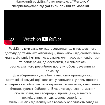
Натискний ревізійний люк невидима "
Мегалюк
"
використовується
під усі типи плитки та мозаїки
.
Ревізійні люки загалом застосовуються для комфортного
доступу до технічних комунікацій, починаючи від сантехнічних
кранів, фільтрів і лічильників, закінчуючи насосами, сифонами
та бойлерами, до елементів, які вимагають
сестиматичного ревізійного доступу, обслуговування та
ремонту.
Для збереження дизайну, у житлових приміщеннях
сантехнічні комунікації ховають у санвузлах, у приміщеннях,
які переважно облицюються керамічною плиткою, як-от ванна
кімната, туалет, бойлерна. Використовується натискний
люк як зовні, так і всередині приміщень, а також у
приміщеннях із підвищеною вологістю.
Ревізійний люк під плитку має головну особливість завдяки