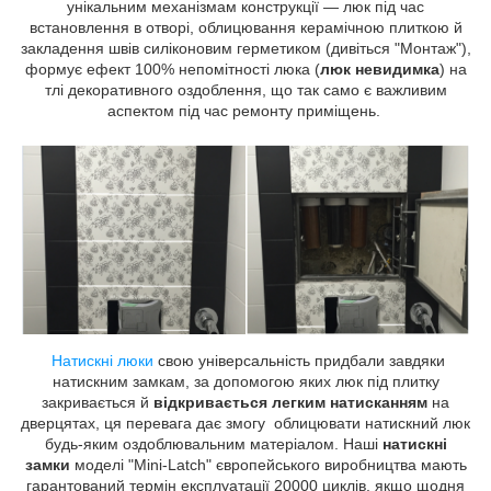
унікальним механізмам конструкції — люк під час
встановлення в отворі, облицювання керамічною плиткою й
закладення швів силіконовим герметиком (дивіться "Монтаж"),
формує ефект 100% непомітності люка (
люк невидимка
) на
тлі декоративного оздоблення, що так само є важливим
аспектом під час ремонту приміщень.
Натискні люки
свою універсальність придбали завдяки
натискним замкам, за допомогою яких люк під плитку
закривається й
відкривається легким натисканням
на
дверцятах, ця перевага дає змогу облицювати натискний люк
будь-яким оздоблювальним матеріалом. Наші
натискні
замки
моделі "Mini-Latch" європейського виробництва мають
гарантований термін експлуатації 20000 циклів, якщо щодня