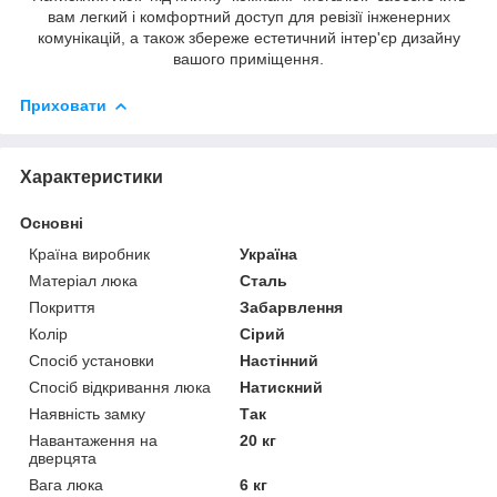
вам легкий і комфортний доступ для ревізії інженерних
комунікацій, а також збереже естетичний інтер'єр дизайну
вашого приміщення.
Приховати
Характеристики
Основні
Країна виробник
Україна
Матеріал люка
Сталь
Покриття
Забарвлення
Колір
Сірий
Спосіб установки
Настінний
Спосіб відкривання люка
Натискний
Наявність замку
Так
Навантаження на
20 кг
дверцята
Вага люка
6 кг