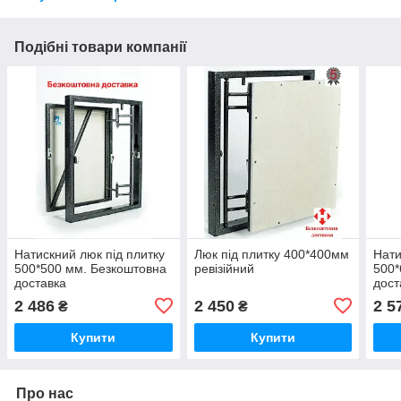
Подібні товари компанії
Натискний люк під плитку
Люк під плитку 400*400мм
Нати
500*500 мм. Безкоштовна
ревізійний
500*
доставка
дост
2 486
2 450
2 5
₴
₴
Купити
Купити
Про нас