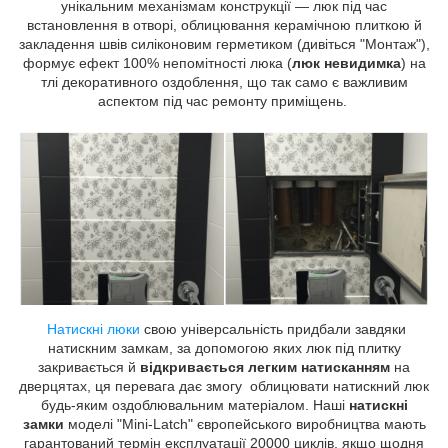
унікальним механізмам конструкції — люк під час
встановлення в отворі, облицювання керамічною плиткою й
закладення швів силіконовим герметиком (дивіться "Монтаж"),
формує ефект 100% непомітності люка (
люк невидимка
) на
тлі декоративного оздоблення, що так само є важливим
аспектом під час ремонту приміщень.
Натискні люки
свою універсальність придбали завдяки
натискним замкам, за допомогою яких люк під плитку
закривається й
відкривається легким натисканням
на
дверцятах, ця перевага дає змогу облицювати натискний люк
будь-яким оздоблювальним матеріалом. Наші
натискні
замки
моделі "Mini-Latch" європейського виробництва мають
гарантований термін експлуатації 20000 циклів, якщо щодня