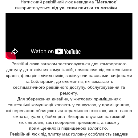
Натискний ревізійний люк невидима "
Мегалюк
"
використовується
під усі типи плитки та мозаїки
.
Ревізійні люки загалом застосовуються для комфортного
доступу до технічних комунікацій, починаючи від сантехнічних
кранів, фільтрів і лічильників, закінчуючи насосами, сифонами
та бойлерами, до елементів, які вимагають
сестиматичного ревізійного доступу, обслуговування та
ремонту.
Для збереження дизайну, у житлових приміщеннях
сантехнічні комунікації ховають у санвузлах, у приміщеннях,
які переважно облицюються керамічною плиткою, як-от ванна
кімната, туалет, бойлерна. Використовується натискний
люк як зовні, так і всередині приміщень, а також у
приміщеннях із підвищеною вологістю.
Ревізійний люк під плитку має головну особливість завдяки