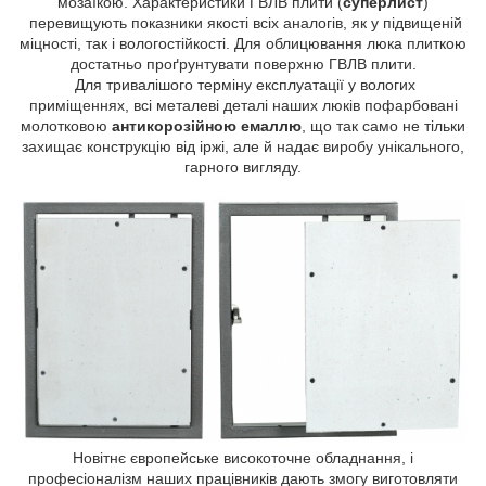
мозаїкою. Характеристики ГВЛВ плити (
суперлист
)
перевищують показники якості всіх аналогів, як у підвищеній
міцності, так і вологостійкості. Для облицювання люка плиткою
достатньо проґрунтувати поверхню ГВЛВ плити.
Для тривалішого терміну експлуатації у вологих
приміщеннях, всі металеві деталі наших люків пофарбовані
молотковою
антикорозійною емаллю
, що так само не тільки
захищає конструкцію від іржі, але й надає виробу унікального,
гарного вигляду.
Новітнє європейське високоточне обладнання, і
професіоналізм наших працівників дають змогу виготовляти