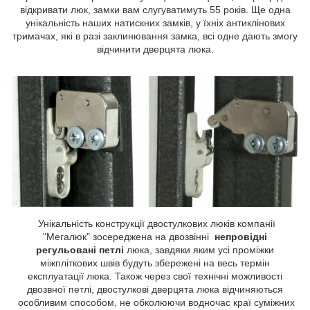
відкривати люк, замки вам слугуватимуть 55 років. Ще одна
унікальність наших натискних замків, у їхніх антиклінових
тримачах, які в разі заклинювання замка, всі одне дають змогу
відчинити дверцята люка.
Унікальність конструкції двостулкових люків компанії
"Мегалюк" зосереджена на двозвінні
непровідні
регульовані петлі
люка, завдяки яким усі проміжки
міжпліткових швів будуть збережені на весь термін
експлуатації люка. Також через свої технічні можливості
двозвної петлі, двостулкові дверцята люка відчиняються
особливим способом, не обколюючи водночас краї суміжних