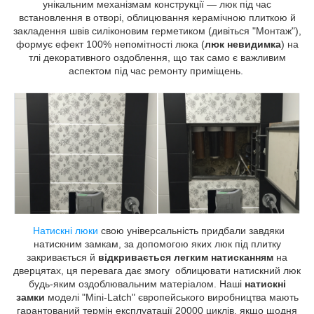
унікальним механізмам конструкції — люк під час
встановлення в отворі, облицювання керамічною плиткою й
закладення швів силіконовим герметиком (дивіться "Монтаж"),
формує ефект 100% непомітності люка (
люк невидимка
) на
тлі декоративного оздоблення, що так само є важливим
аспектом під час ремонту приміщень.
Натискні люки
свою універсальність придбали завдяки
натискним замкам, за допомогою яких люк під плитку
закривається й
відкривається легким натисканням
на
дверцятах, ця перевага дає змогу облицювати натискний люк
будь-яким оздоблювальним матеріалом. Наші
натискні
замки
моделі "Mini-Latch" європейського виробництва мають
гарантований термін експлуатації 20000 циклів, якщо щодня