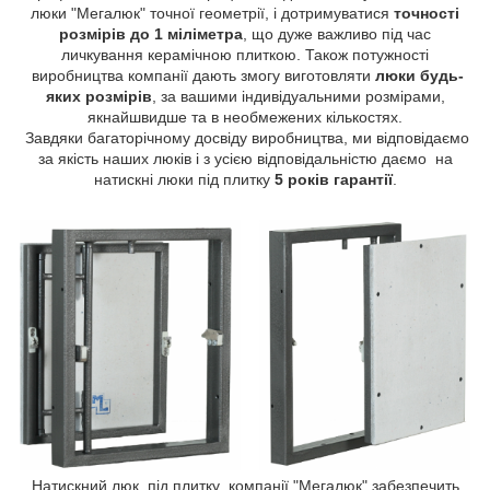
люки "Мегалюк" точної геометрії, і дотримуватися
точності
розмірів до 1 міліметра
, що дуже важливо під час
личкування керамічною плиткою. Також потужності
виробництва компанії дають змогу виготовляти
люки будь-
яких розмірів
, за вашими індивідуальними розмірами,
якнайшвидше та в необмежених кількостях.
Завдяки багаторічному досвіду виробництва, ми відповідаємо
за якість наших люків і з усією відповідальністю даємо на
натискні люки під плитку
5 років гарантії
.
Натискний люк під плитку компанії "Мегалюк" забезпечить