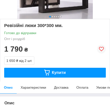
Ревізійні люки 300*300 мм.
Готово до відправки
Опт і роздріб
1 790
₴
1 650 ₴
від 2 шт.
Купити
Опис
Характеристики
Доставка
Оплата
Умови п
Опис