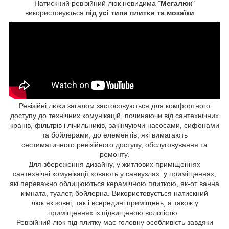
Натискний ревізійний люк невидима "
Мегалюк
"
використовується
під усі типи плитки та мозаїки
.
Ревізійні люки загалом застосовуються для комфортного
доступу до технічних комунікацій, починаючи від сантехнічних
кранів, фільтрів і лічильників, закінчуючи насосами, сифонами
та бойлерами, до елементів, які вимагають
сестиматичного ревізійного доступу, обслуговування та
ремонту.
Для збереження дизайну, у житлових приміщеннях
сантехнічні комунікації ховають у санвузлах, у приміщеннях,
які переважно облицюються керамічною плиткою, як-от ванна
кімната, туалет, бойлерна. Використовується натискний
люк як зовні, так і всередині приміщень, а також у
приміщеннях із підвищеною вологістю.
Ревізійний люк під плитку має головну особливість завдяки