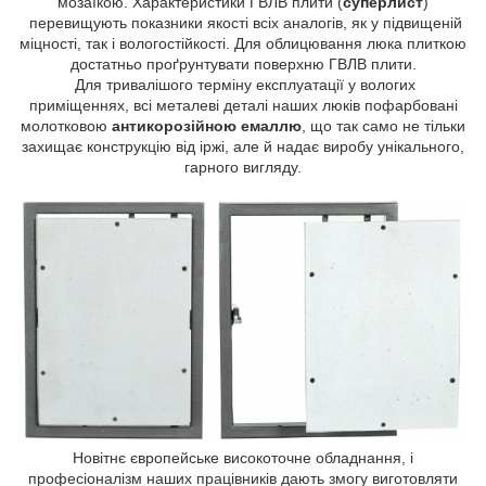
мозаїкою. Характеристики ГВЛВ плити (
суперлист
)
перевищують показники якості всіх аналогів, як у підвищеній
міцності, так і вологостійкості. Для облицювання люка плиткою
достатньо проґрунтувати поверхню ГВЛВ плити.
Для тривалішого терміну експлуатації у вологих
приміщеннях, всі металеві деталі наших люків пофарбовані
молотковою
антикорозійною емаллю
, що так само не тільки
захищає конструкцію від іржі, але й надає виробу унікального,
гарного вигляду.
Новітнє європейське високоточне обладнання, і
професіоналізм наших працівників дають змогу виготовляти