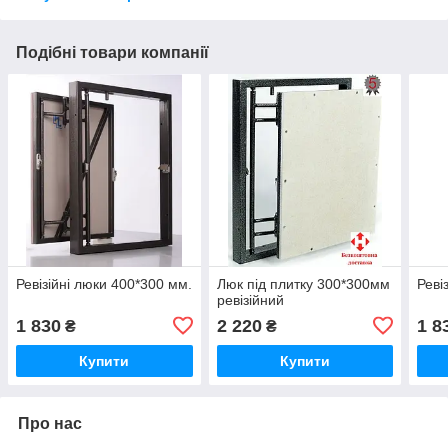
Подібні товари компанії
Ревізійні люки 400*300 мм.
Люк під плитку 300*300мм
Реві
ревізійний
1 830
2 220
1 8
₴
₴
Купити
Купити
Про нас