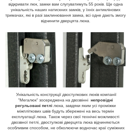
відкривати люк, замки вам слугуватимуть 55 років. Ще одна
унікальність наших натискних замків, у їхніх антиклінових
тримачах, які в разі заклинювання замка, всі одне дають змогу
відчинити дверцята люка.
Унікальність конструкції двостулкових люків компанії
"Мегалюк" зосереджена на двозвінні
непровідні
регульовані петлі
люка, завдяки яким усі проміжки
міжпліткових швів будуть збережені на весь термін
експлуатації люка. Також через свої технічні можливості
двозвної петлі, двостулкові дверцята люка відчиняються
особливим способом, не обколюючи водночас краї суміжних