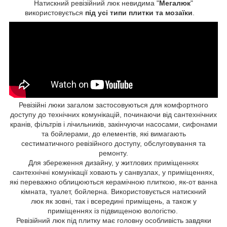
Натискний ревізійний люк невидима "
Мегалюк
"
використовується
під усі типи плитки та мозаїки
.
Ревізійні люки загалом застосовуються для комфортного
доступу до технічних комунікацій, починаючи від сантехнічних
кранів, фільтрів і лічильників, закінчуючи насосами, сифонами
та бойлерами, до елементів, які вимагають
сестиматичного ревізійного доступу, обслуговування та
ремонту.
Для збереження дизайну, у житлових приміщеннях
сантехнічні комунікації ховають у санвузлах, у приміщеннях,
які переважно облицюються керамічною плиткою, як-от ванна
кімната, туалет, бойлерна. Використовується натискний
люк як зовні, так і всередині приміщень, а також у
приміщеннях із підвищеною вологістю.
Ревізійний люк під плитку має головну особливість завдяки