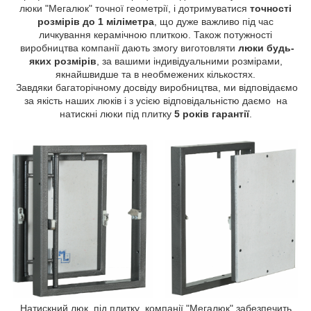
люки "Мегалюк" точної геометрії, і дотримуватися
точності
розмірів до 1 міліметра
, що дуже важливо під час
личкування керамічною плиткою. Також потужності
виробництва компанії дають змогу виготовляти
люки будь-
яких розмірів
, за вашими індивідуальними розмірами,
якнайшвидше та в необмежених кількостях.
Завдяки багаторічному досвіду виробництва, ми відповідаємо
за якість наших люків і з усією відповідальністю даємо на
натискні люки під плитку
5 років гарантії
.
Натискний люк під плитку компанії "Мегалюк" забезпечить