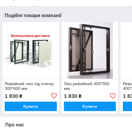
Подібні товари компанії
Ревізійний люк під плитку
Люк ревізійний 400*300
Реві
300*400 мм.
мм.
400*
1 830
1 830
1 8
₴
₴
Купити
Купити
Про нас