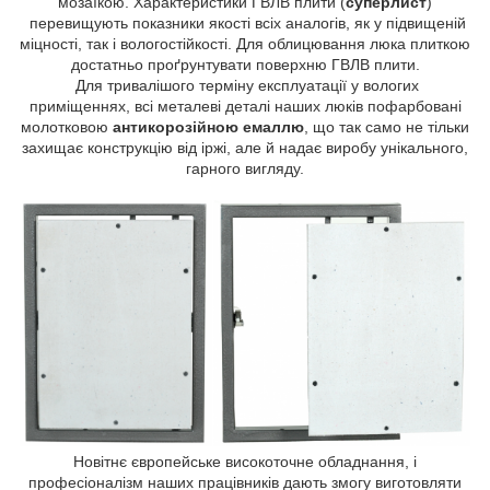
мозаїкою. Характеристики ГВЛВ плити (
суперлист
)
перевищують показники якості всіх аналогів, як у підвищеній
міцності, так і вологостійкості. Для облицювання люка плиткою
достатньо проґрунтувати поверхню ГВЛВ плити.
Для тривалішого терміну експлуатації у вологих
приміщеннях, всі металеві деталі наших люків пофарбовані
молотковою
антикорозійною емаллю
, що так само не тільки
захищає конструкцію від іржі, але й надає виробу унікального,
гарного вигляду.
Новітнє європейське високоточне обладнання, і
професіоналізм наших працівників дають змогу виготовляти