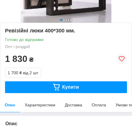
Ревізійні люки 400*300 мм.
Готово до відправки
Опт і роздріб
1 830
₴
1 700 ₴
від 2 шт.
Купити
Опис
Характеристики
Доставка
Оплата
Умови п
Опис