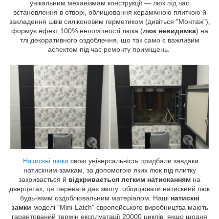
унікальним механізмам конструкції — люк під час
встановлення в отворі, облицювання керамічною плиткою й
закладення швів силіконовим герметиком (дивіться "Монтаж"),
формує ефект 100% непомітності люка (
люк невидимка
) на
тлі декоративного оздоблення, що так само є важливим
аспектом під час ремонту приміщень.
Натискні люки
свою універсальність придбали завдяки
натискним замкам, за допомогою яких люк під плитку
закривається й
відкривається легким натисканням
на
дверцятах, ця перевага дає змогу облицювати натискний люк
будь-яким оздоблювальним матеріалом. Наші
натискні
замки
моделі "Mini-Latch" європейського виробництва мають
гарантований термін експлуатації 20000 циклів, якщо щодня