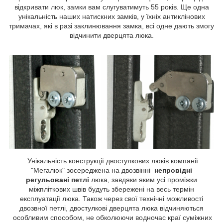
відкривати люк, замки вам слугуватимуть 55 років. Ще одна
унікальність наших натискних замків, у їхніх антиклінових
тримачах, які в разі заклинювання замка, всі одне дають змогу
відчинити дверцята люка.
Унікальність конструкції двостулкових люків компанії
"Мегалюк" зосереджена на двозвінні
непровідні
регульовані петлі
люка, завдяки яким усі проміжки
міжпліткових швів будуть збережені на весь термін
експлуатації люка. Також через свої технічні можливості
двозвної петлі, двостулкові дверцята люка відчиняються
особливим способом, не обколюючи водночас краї суміжних