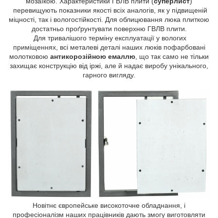
мозаїкою. Характеристики ГВЛВ плити (
суперлист
)
перевищують показники якості всіх аналогів, як у підвищеній
міцності, так і вологостійкості. Для облицювання люка плиткою
достатньо проґрунтувати поверхню ГВЛВ плити.
Для тривалішого терміну експлуатації у вологих
приміщеннях, всі металеві деталі наших люків пофарбовані
молотковою
антикорозійною емаллю
, що так само не тільки
захищає конструкцію від іржі, але й надає виробу унікального,
гарного вигляду.
Новітнє європейське високоточне обладнання, і
професіоналізм наших працівників дають змогу виготовляти