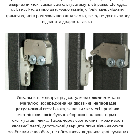
відкривати люк, замки вам слугуватимуть 55 років. Ще одна
унікальність наших натискних замків, у їхніх антиклінових
тримачах, які в разі заклинювання замка, всі одне дають змогу
відчинити дверцята люка.
Унікальність конструкції двостулкових люків компанії
"Мегалюк" зосереджена на двозвінні
непровідні
регульовані петлі
люка, завдяки яким усі проміжки
міжпліткових швів будуть збережені на весь термін
експлуатації люка. Також через свої технічні можливості
двозвної петлі, двостулкові дверцята люка відчиняються
особливим способом, не обколюючи водночас краї суміжних