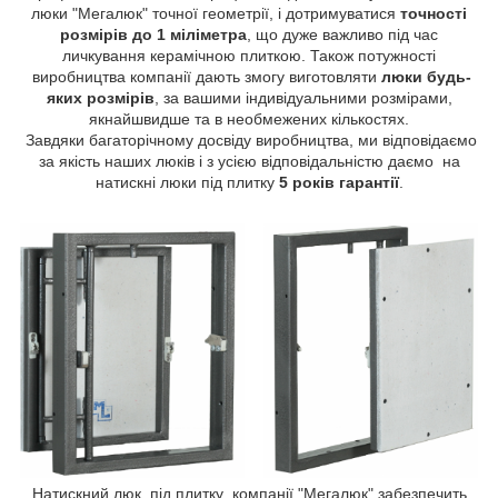
люки "Мегалюк" точної геометрії, і дотримуватися
точності
розмірів до 1 міліметра
, що дуже важливо під час
личкування керамічною плиткою. Також потужності
виробництва компанії дають змогу виготовляти
люки будь-
яких розмірів
, за вашими індивідуальними розмірами,
якнайшвидше та в необмежених кількостях.
Завдяки багаторічному досвіду виробництва, ми відповідаємо
за якість наших люків і з усією відповідальністю даємо на
натискні люки під плитку
5 років гарантії
.
Натискний люк під плитку компанії "Мегалюк" забезпечить