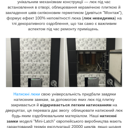
унікальним механізмам конструкції — люк під час
встановлення в отворі, облицювання керамічною плиткою й
закладення швів силіконовим герметиком (дивіться "Монтаж"),
формує ефект 100% непомітності люка (
люк невидимка
) на
тлі декоративного оздоблення, що так само є важливим
аспектом під час ремонту приміщень.
Натискні люки
свою універсальність придбали завдяки
натискним замкам, за допомогою яких люк під плитку
закривається й
відкривається легким натисканням
на
дверцятах, ця перевага дає змогу облицювати натискний люк
будь-яким оздоблювальним матеріалом. Наші
натискні
замки
моделі "Mini-Latch" європейського виробництва мають
гарантований термін експлуатації 20000 циклів, якщо щодня