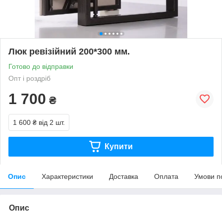
Люк ревізійний 200*300 мм.
Готово до відправки
Опт і роздріб
1 700
₴
1 600 ₴
від 2 шт.
Купити
Опис
Характеристики
Доставка
Оплата
Умови п
Опис