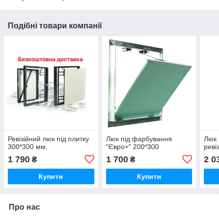
Подібні товари компанії
Ревізійний люк під плитку
Люк під фарбування
Люк 
300*300 мм.
"Євро+" 200*300
реві
1 790
1 700
2 0
₴
₴
Купити
Купити
Про нас