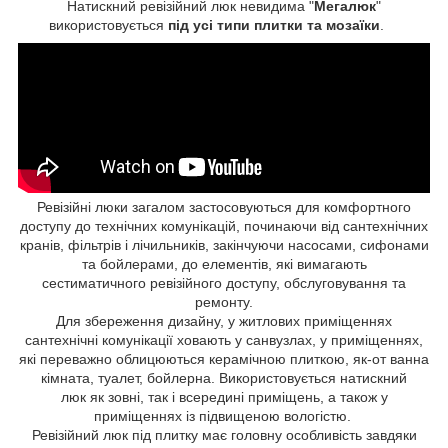
Натискний ревізійний люк невидима "
Мегалюк
"
використовується
під усі типи плитки та мозаїки
.
Ревізійні люки загалом застосовуються для комфортного
доступу до технічних комунікацій, починаючи від сантехнічних
кранів, фільтрів і лічильників, закінчуючи насосами, сифонами
та бойлерами, до елементів, які вимагають
сестиматичного ревізійного доступу, обслуговування та
ремонту.
Для збереження дизайну, у житлових приміщеннях
сантехнічні комунікації ховають у санвузлах, у приміщеннях,
які переважно облицюються керамічною плиткою, як-от ванна
кімната, туалет, бойлерна. Використовується натискний
люк як зовні, так і всередині приміщень, а також у
приміщеннях із підвищеною вологістю.
Ревізійний люк під плитку має головну особливість завдяки