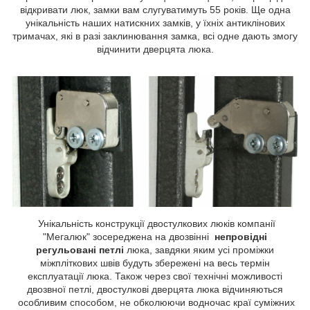
відкривати люк, замки вам слугуватимуть 55 років. Ще одна
унікальність наших натискних замків, у їхніх антиклінових
тримачах, які в разі заклинювання замка, всі одне дають змогу
відчинити дверцята люка.
Унікальність конструкції двостулкових люків компанії
"Мегалюк" зосереджена на двозвінні
непровідні
регульовані петлі
люка, завдяки яким усі проміжки
міжпліткових швів будуть збережені на весь термін
експлуатації люка. Також через свої технічні можливості
двозвної петлі, двостулкові дверцята люка відчиняються
особливим способом, не обколюючи водночас краї суміжних