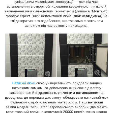
унікальним механізмам конструкції — люк під час
встановлення в отворі, облицювання керамічною плиткою й
закладення швів силіконовим герметиком (дивіться "Монтаж"),
формує ефект 100% непомітності люка (
люк невидимка
) на
тлі декоративного оздоблення, що так само є важливим
аспектом під час ремонту приміщень.
Натискні люки
свою універсальність придбали завдяки
натискним замкам, за допомогою яких люк під плитку
закривається й
відкривається легким натисканням
на
дверцятах, ця перевага дає змогу облицювати натискний люк
будь-яким оздоблювальним матеріалом. Наші
натискні
замки
моделі "Mini-Latch" європейського виробництва мають
гарантований термін експлуатації 20000 циклів, якщо щодня