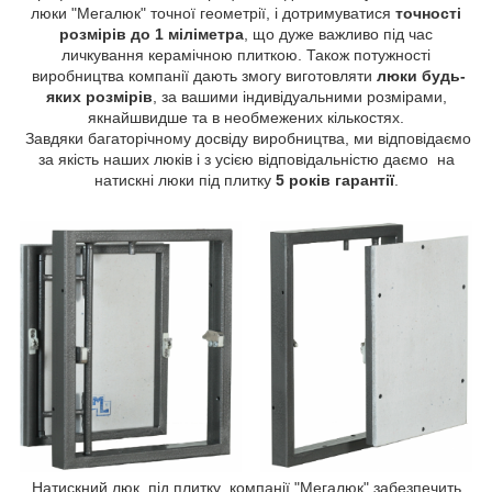
люки "Мегалюк" точної геометрії, і дотримуватися
точності
розмірів до 1 міліметра
, що дуже важливо під час
личкування керамічною плиткою. Також потужності
виробництва компанії дають змогу виготовляти
люки будь-
яких розмірів
, за вашими індивідуальними розмірами,
якнайшвидше та в необмежених кількостях.
Завдяки багаторічному досвіду виробництва, ми відповідаємо
за якість наших люків і з усією відповідальністю даємо на
натискні люки під плитку
5 років гарантії
.
Натискний люк під плитку компанії "Мегалюк" забезпечить