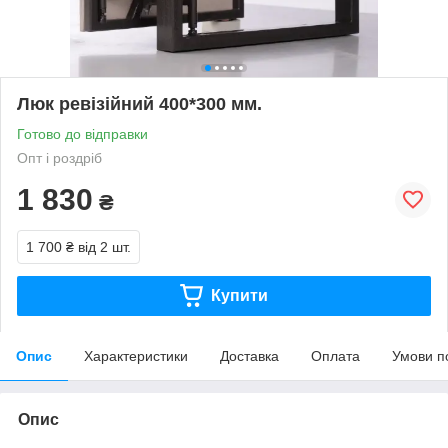
Люк ревізійний 400*300 мм.
Готово до відправки
Опт і роздріб
1 830
₴
1 700 ₴
від 2 шт.
Купити
Опис
Характеристики
Доставка
Оплата
Умови п
Опис