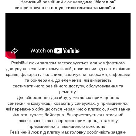
Натискний ревізійний люк невидима "
Мегалюк
"
використовується
під усі типи плитки та мозаїки
.
Ревізійні люки загалом застосовуються для комфортного
доступу до технічних комунікацій, починаючи від сантехнічних
кранів, фільтрів і лічильників, закінчуючи насосами, сифонами
та бойлерами, до елементів, які вимагають
сестиматичного ревізійного доступу, обслуговування та
ремонту.
Для збереження дизайну, у житлових приміщеннях
сантехнічні комунікації ховають у санвузлах, у приміщеннях,
які переважно облицюються керамічною плиткою, як-от ванна
кімната, туалет, бойлерна. Використовується натискний
люк як зовні, так і всередині приміщень, а також у
приміщеннях із підвищеною вологістю.
Ревізійний люк під плитку має головну особливість завдяки