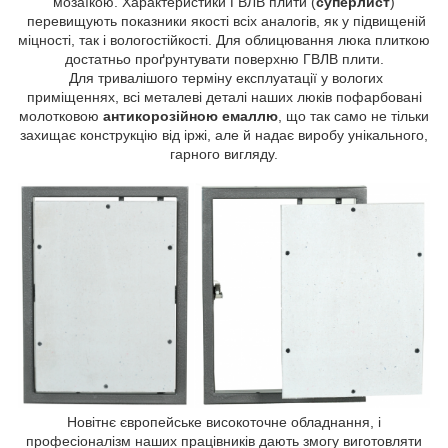
мозаїкою. Характеристики ГВЛВ плити (
суперлист
)
перевищують показники якості всіх аналогів, як у підвищеній
міцності, так і вологостійкості. Для облицювання люка плиткою
достатньо проґрунтувати поверхню ГВЛВ плити.
Для тривалішого терміну експлуатації у вологих
приміщеннях, всі металеві деталі наших люків пофарбовані
молотковою
антикорозійною емаллю
, що так само не тільки
захищає конструкцію від іржі, але й надає виробу унікального,
гарного вигляду.
Новітнє європейське високоточне обладнання, і
професіоналізм наших працівників дають змогу виготовляти