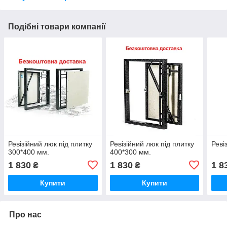
Подібні товари компанії
Ревізійний люк під плитку
Ревізійний люк під плитку
Реві
300*400 мм.
400*300 мм.
1 830
1 830
1 8
₴
₴
Купити
Купити
Про нас