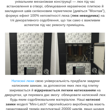
унікальним механізмам конструкції — люк під час
встановлення в отворі, облицювання керамічною плиткою й
закладення швів силіконовим герметиком (дивіться "Монтаж"),
формує ефект 100% непомітності люка (
люк невидимка
) на
тлі декоративного оздоблення, що так само є важливим
аспектом під час ремонту приміщень.
Натискні люки
свою універсальність придбали завдяки
натискним замкам, за допомогою яких люк під плитку
закривається й
відкривається легким натисканням
на
дверцятах, ця перевага дає змогу облицювати натискний люк
будь-яким оздоблювальним матеріалом. Наші
натискні
замки
моделі "Mini-Latch" європейського виробництва мають
гарантований термін експлуатації 20000 циклів, якщо щодня