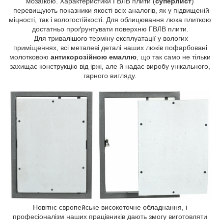
мозаїкою. Характеристики ГВЛВ плити (
суперлист
)
перевищують показники якості всіх аналогів, як у підвищеній
міцності, так і вологостійкості. Для облицювання люка плиткою
достатньо проґрунтувати поверхню ГВЛВ плити.
Для тривалішого терміну експлуатації у вологих
приміщеннях, всі металеві деталі наших люків пофарбовані
молотковою
антикорозійною емаллю
, що так само не тільки
захищає конструкцію від іржі, але й надає виробу унікального,
гарного вигляду.
Новітнє європейське високоточне обладнання, і
професіоналізм наших працівників дають змогу виготовляти