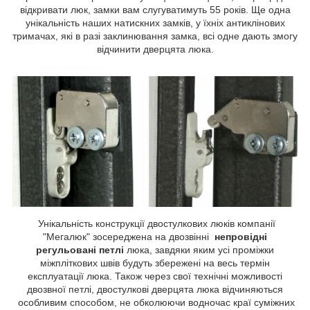
відкривати люк, замки вам слугуватимуть 55 років. Ще одна
унікальність наших натискних замків, у їхніх антиклінових
тримачах, які в разі заклинювання замка, всі одне дають змогу
відчинити дверцята люка.
Унікальність конструкції двостулкових люків компанії
"Мегалюк" зосереджена на двозвінні
непровідні
регульовані петлі
люка, завдяки яким усі проміжки
міжпліткових швів будуть збережені на весь термін
експлуатації люка. Також через свої технічні можливості
двозвної петлі, двостулкові дверцята люка відчиняються
особливим способом, не обколюючи водночас краї суміжних