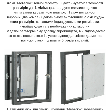
люки "Мегалюк" точної геометрії, і дотримуватися
точності
розмірів до 1 міліметра
, що дуже важливо під час
личкування керамічною плиткою. Також потужності
виробництва компанії дають змогу виготовляти
люки будь-
яких розмірів
, за вашими індивідуальними розмірами,
якнайшвидше та в необмежених кількостях.
Завдяки багаторічному досвіду виробництва, ми відповідаємо
за якість наших люків і з усією відповідальністю даємо на
натискні люки під плитку
5 років гарантії
.
Натискний люк під плитку компанії "Мегалюк" забезпечить