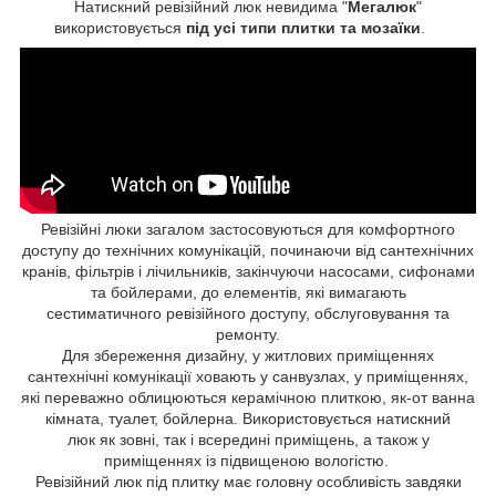
Натискний ревізійний люк невидима "
Мегалюк
"
використовується
під усі типи плитки та мозаїки
.
Ревізійні люки загалом застосовуються для комфортного
доступу до технічних комунікацій, починаючи від сантехнічних
кранів, фільтрів і лічильників, закінчуючи насосами, сифонами
та бойлерами, до елементів, які вимагають
сестиматичного ревізійного доступу, обслуговування та
ремонту.
Для збереження дизайну, у житлових приміщеннях
сантехнічні комунікації ховають у санвузлах, у приміщеннях,
які переважно облицюються керамічною плиткою, як-от ванна
кімната, туалет, бойлерна. Використовується натискний
люк як зовні, так і всередині приміщень, а також у
приміщеннях із підвищеною вологістю.
Ревізійний люк під плитку має головну особливість завдяки