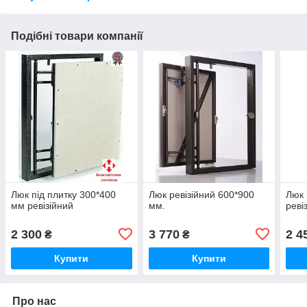
Подібні товари компанії
Люк під плитку 300*400
Люк ревізійний 600*900
Люк 
мм ревізійний
мм.
реві
2 300
3 770
2 4
₴
₴
Купити
Купити
Про нас