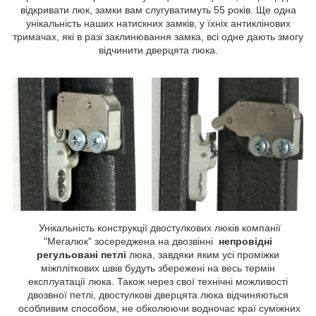
відкривати люк, замки вам слугуватимуть 55 років. Ще одна
унікальність наших натискних замків, у їхніх антиклінових
тримачах, які в разі заклинювання замка, всі одне дають змогу
відчинити дверцята люка.
Унікальність конструкції двостулкових люків компанії
"Мегалюк" зосереджена на двозвінні
непровідні
регульовані петлі
люка, завдяки яким усі проміжки
міжпліткових швів будуть збережені на весь термін
експлуатації люка. Також через свої технічні можливості
двозвної петлі, двостулкові дверцята люка відчиняються
особливим способом, не обколюючи водночас краї суміжних