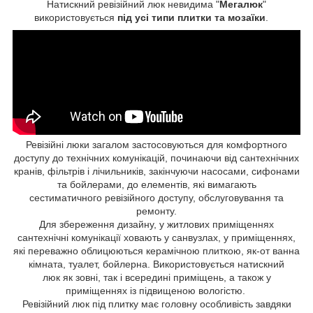
Натискний ревізійний люк невидима "
Мегалюк
"
використовується
під усі типи плитки та мозаїки
.
Ревізійні люки загалом застосовуються для комфортного
доступу до технічних комунікацій, починаючи від сантехнічних
кранів, фільтрів і лічильників, закінчуючи насосами, сифонами
та бойлерами, до елементів, які вимагають
сестиматичного ревізійного доступу, обслуговування та
ремонту.
Для збереження дизайну, у житлових приміщеннях
сантехнічні комунікації ховають у санвузлах, у приміщеннях,
які переважно облицюються керамічною плиткою, як-от ванна
кімната, туалет, бойлерна. Використовується натискний
люк як зовні, так і всередині приміщень, а також у
приміщеннях із підвищеною вологістю.
Ревізійний люк під плитку має головну особливість завдяки