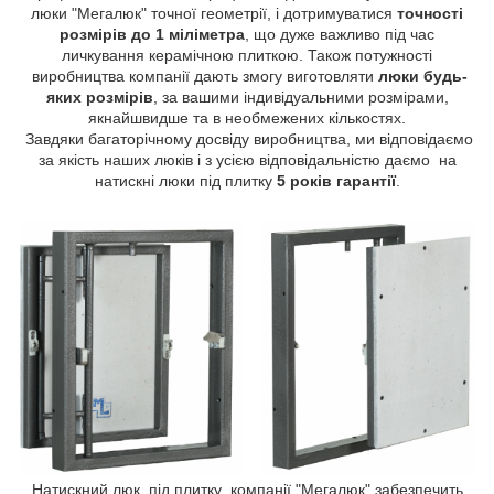
люки "Мегалюк" точної геометрії, і дотримуватися
точності
розмірів до 1 міліметра
, що дуже важливо під час
личкування керамічною плиткою. Також потужності
виробництва компанії дають змогу виготовляти
люки будь-
яких розмірів
, за вашими індивідуальними розмірами,
якнайшвидше та в необмежених кількостях.
Завдяки багаторічному досвіду виробництва, ми відповідаємо
за якість наших люків і з усією відповідальністю даємо на
натискні люки під плитку
5 років гарантії
.
Натискний люк під плитку компанії "Мегалюк" забезпечить