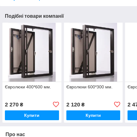
Подібні товари компанії
Євролюки 400*600 мм.
Євролюки 600*300 мм.
Євро
2 270
2 120
2 4
₴
₴
Купити
Купити
Про нас