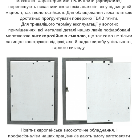
мозаїкою. Характеристики ГВЛВ плити (
суперлист
)
перевищують показники якості всіх аналогів, як у підвищеній
міцності, так і вологостійкості. Для облицювання люка плиткою
достатньо проґрунтувати поверхню ГВЛВ плити.
Для тривалішого терміну експлуатації у вологих
приміщеннях, всі металеві деталі наших люків пофарбовані
молотковою
антикорозійною емаллю
, що так само не тільки
захищає конструкцію від іржі, але й надає виробу унікального,
гарного вигляду.
Новітнє європейське високоточне обладнання, і
професіоналізм наших працівників дають змогу виготовляти