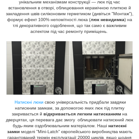
унікальним механізмам конструкції — люк під час
встановлення в отворі, облицювання керамічною плиткою й
закладення швів силіконовим герметиком (дивіться "Монтаж"),
формує ефект 100% непомітності люка (
люк невидимка
) на
тлі декоративного оздоблення, що так само є важливим
аспектом під час ремонту приміщень.
Натискні люки
свою універсальність придбали завдяки
натискним замкам, за допомогою яких люк під плитку
закривається й
відкривається легким натисканням
на
дверцятах, ця перевага дає змогу облицювати натискний люк
будь-яким оздоблювальним матеріалом. Наші
натискні
замки
моделі "Mini-Latch" європейського виробництва мають
гарантований термін експлуатації 20000 циклів, якщо щодня