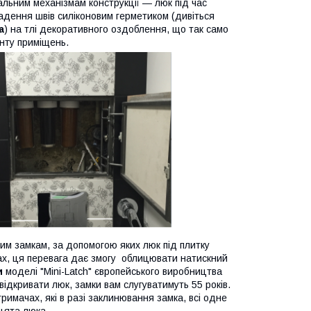
кальним механізмам конструкції — люк під час
адення швів силіконовим герметиком (дивіться
а
) на тлі декоративного оздоблення, що так само
онту приміщень.
им замкам, за допомогою яких люк під плитку
х, ця перевага дає змогу облицювати натискний
и
моделі "Mini-Latch" європейського виробництва
ідкривати люк, замки вам слугуватимуть 55 років.
тримачах, які в разі заклинювання замка, всі одне
цята люка.