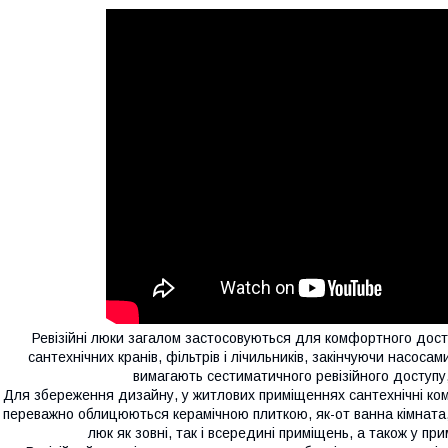
Ревізійні люки загалом застосовуються для комфортного досту
сантехнічних кранів, фільтрів і лічильників, закінчуючи насоса
вимагають сестиматичного ревізійного доступу
Для збереження дизайну, у житлових приміщеннях сантехнічні кому
переважно облицюються керамічною плиткою, як-от ванна кімната,
люк як зовні, так і всередині приміщень, а також у п