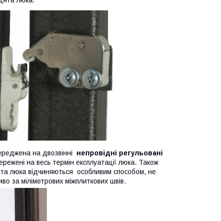
осереджена на двозвінні
непровідні регульовані
ережені на весь термін експлуатації люка. Також
рцята люка відчиняються особливим способом, не
во за міліметрових міжплиткових швів.