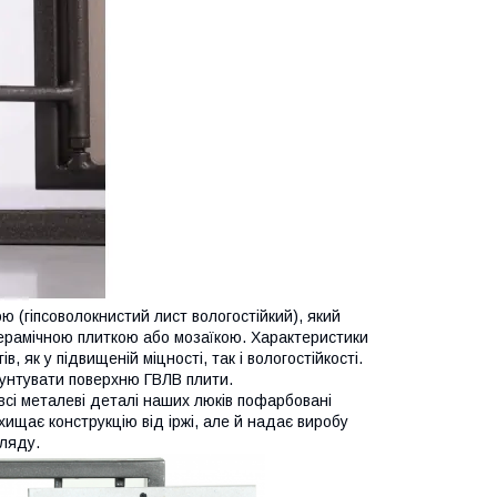
ю (гіпсоволокнистий лист вологостійкий), який
ерамічною плиткою або мозаїкою. Характеристики
, як у підвищеній міцності, так і вологостійкості.
унтувати поверхню ГВЛВ плити.
всі металеві деталі наших люків пофарбовані
ахищає конструкцію від іржі, але й надає виробу
гляду.