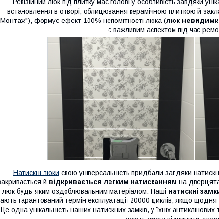
Ревізійний люк під плитку має головну особливість завдяки уні
встановлення в отворі, облицювання керамічною плиткою й закл
"Монтаж"), формує ефект 100% непомітності люка (
люк невидимк
є важливим аспектом під час рем
Натискні люки
свою універсальність придбали завдяки натискн
закривається й
відкривається легким натисканням
на дверцята
люк будь-яким оздоблювальним матеріалом. Наші
натискні замк
ають гарантований термін експлуатації 20000 циклів, якщо щодня в
Ще одна унікальність наших натискних замків, у їхніх антиклінових 
дають змогу відчинити двер