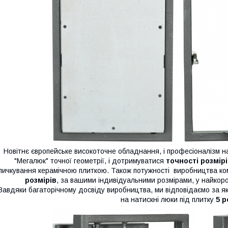
Новітнє європейське високоточне обладнання, і професіоналізм н
"Мегалюк" точної геометрії, і дотримуватися
точності розмірі
личкування керамічною плиткою. Також потужності виробництва ко
розмірів
, за вашими індивідуальними розмірами, у найкоро
авдяки багаторічному досвіду виробництва, ми відповідаємо за які
на натискні люки під плитку
5 р