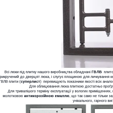
Всі люки під плитку нашого виробництва обладнані
ГВЛВ
плито
рикручений до дверцят люка, і слугує площиною для личкування к
ГВЛВ плити (
суперлист
) перевищують показники якості всіх аналогів
Для облицювання люка плиткою достатньо проґр
Для тривалішого терміну експлуатації у вологих приміщеннях, 
молотковою
антикорозійною емаллю
, що так само не тільки з
унікального, гарного ви