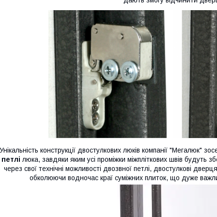
Унікальність конструкції двостулкових люків компанії "Мегалюк" з
петлі
люка, завдяки яким усі проміжки міжпліткових швів будуть зб
через свої технічні можливості двозвної петлі, двостулкові две
обколюючи водночас краї суміжних плиток, що дуже важли