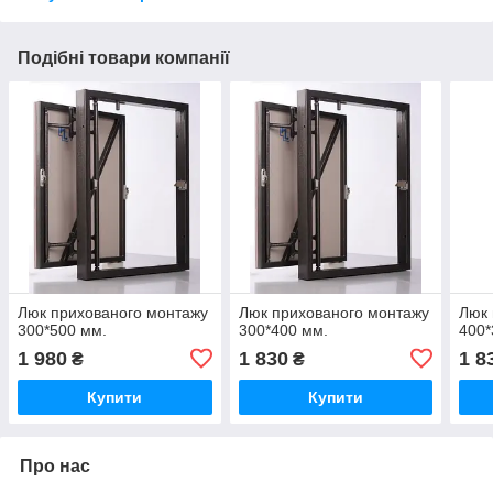
Подібні товари компанії
Люк прихованого монтажу
Люк прихованого монтажу
Люк 
300*500 мм.
300*400 мм.
400*
1 980
1 830
1 8
₴
₴
Купити
Купити
Про нас