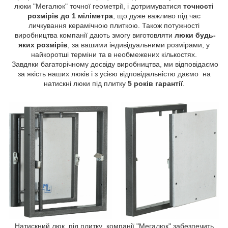
люки "Мегалюк" точної геометрії, і дотримуватися
точності
розмірів до 1 міліметра
, що дуже важливо під час
личкування керамічною плиткою. Також потужності
виробництва компанії дають змогу виготовляти
люки будь-
яких розмірів
, за вашими індивідуальними розмірами, у
найкоротші терміни та в необмежених кількостях.
Завдяки багаторічному досвіду виробництва, ми відповідаємо
за якість наших люків і з усією відповідальністю даємо на
натискні люки під плитку
5 років гарантії
.
Натискний люк під плитку компанії "Мегалюк" забезпечить