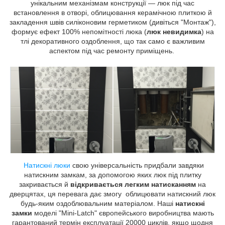
унікальним механізмам конструкції — люк під час
встановлення в отворі, облицювання керамічною плиткою й
закладення швів силіконовим герметиком (дивіться "Монтаж"),
формує ефект 100% непомітності люка (
люк невидимка
) на
тлі декоративного оздоблення, що так само є важливим
аспектом під час ремонту приміщень.
Натискні люки
свою універсальність придбали завдяки
натискним замкам, за допомогою яких люк під плитку
закривається й
відкривається легким натисканням
на
дверцятах, ця перевага дає змогу облицювати натискний люк
будь-яким оздоблювальним матеріалом. Наші
натискні
замки
моделі "Mini-Latch" європейського виробництва мають
гарантований термін експлуатації 20000 циклів, якщо щодня