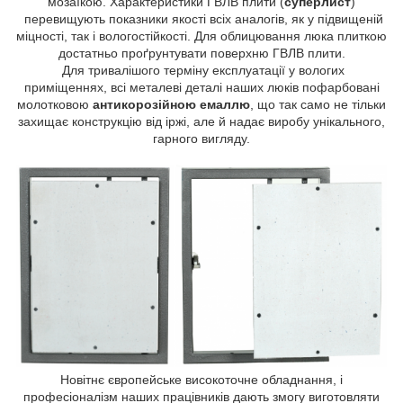
мозаїкою. Характеристики ГВЛВ плити (
суперлист
)
перевищують показники якості всіх аналогів, як у підвищеній
міцності, так і вологостійкості. Для облицювання люка плиткою
достатньо проґрунтувати поверхню ГВЛВ плити.
Для тривалішого терміну експлуатації у вологих
приміщеннях, всі металеві деталі наших люків пофарбовані
молотковою
антикорозійною емаллю
, що так само не тільки
захищає конструкцію від іржі, але й надає виробу унікального,
гарного вигляду.
Новітнє європейське високоточне обладнання, і
професіоналізм наших працівників дають змогу виготовляти