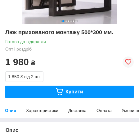
Люк прихованого монтажу 500*300 мм.
Готово до відправки
Опт і роздріб
1 980
₴
1 850 ₴
від 2 шт.
Купити
Опис
Характеристики
Доставка
Оплата
Умови п
Опис