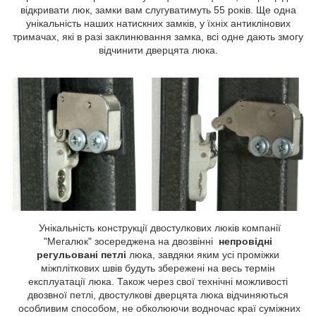
відкривати люк, замки вам слугуватимуть 55 років. Ще одна
унікальність наших натискних замків, у їхніх антиклінових
тримачах, які в разі заклинювання замка, всі одне дають змогу
відчинити дверцята люка.
Унікальність конструкції двостулкових люків компанії
"Мегалюк" зосереджена на двозвінні
непровідні
регульовані петлі
люка, завдяки яким усі проміжки
міжпліткових швів будуть збережені на весь термін
експлуатації люка. Також через свої технічні можливості
двозвної петлі, двостулкові дверцята люка відчиняються
особливим способом, не обколюючи водночас краї суміжних