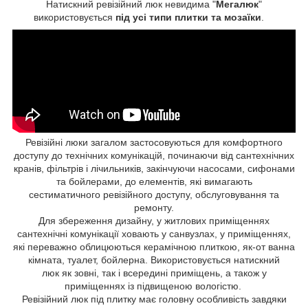
Натискний ревізійний люк невидима "
Мегалюк
"
використовується
під усі типи плитки та мозаїки
.
Ревізійні люки загалом застосовуються для комфортного
доступу до технічних комунікацій, починаючи від сантехнічних
кранів, фільтрів і лічильників, закінчуючи насосами, сифонами
та бойлерами, до елементів, які вимагають
сестиматичного ревізійного доступу, обслуговування та
ремонту.
Для збереження дизайну, у житлових приміщеннях
сантехнічні комунікації ховають у санвузлах, у приміщеннях,
які переважно облицюються керамічною плиткою, як-от ванна
кімната, туалет, бойлерна. Використовується натискний
люк як зовні, так і всередині приміщень, а також у
приміщеннях із підвищеною вологістю.
Ревізійний люк під плитку має головну особливість завдяки