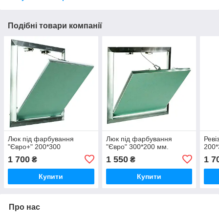
Подібні товари компанії
Люк під фарбування
Люк під фарбування
Реві
"Євро+" 200*300
"Євро" 300*200 мм.
200*
1 700
1 550
1 7
₴
₴
Купити
Купити
Про нас