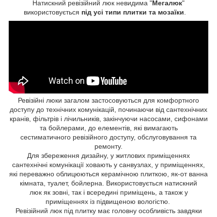
Натискний ревізійний люк невидима "
Мегалюк
"
використовується
під усі типи плитки та мозаїки
.
Ревізійні люки загалом застосовуються для комфортного
доступу до технічних комунікацій, починаючи від сантехнічних
кранів, фільтрів і лічильників, закінчуючи насосами, сифонами
та бойлерами, до елементів, які вимагають
сестиматичного ревізійного доступу, обслуговування та
ремонту.
Для збереження дизайну, у житлових приміщеннях
сантехнічні комунікації ховають у санвузлах, у приміщеннях,
які переважно облицюються керамічною плиткою, як-от ванна
кімната, туалет, бойлерна. Використовується натискний
люк як зовні, так і всередині приміщень, а також у
приміщеннях із підвищеною вологістю.
Ревізійний люк під плитку має головну особливість завдяки