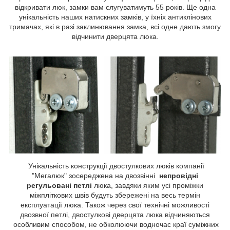
відкривати люк, замки вам слугуватимуть 55 років. Ще одна
унікальність наших натискних замків, у їхніх антиклінових
тримачах, які в разі заклинювання замка, всі одне дають змогу
відчинити дверцята люка.
Унікальність конструкції двостулкових люків компанії
"Мегалюк" зосереджена на двозвінні
непровідні
регульовані петлі
люка, завдяки яким усі проміжки
міжпліткових швів будуть збережені на весь термін
експлуатації люка. Також через свої технічні можливості
двозвної петлі, двостулкові дверцята люка відчиняються
особливим способом, не обколюючи водночас краї суміжних