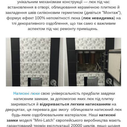
унікальним механізмам конструкції — люк під час
встановлення в отворі, облицювання керамічною плиткою й
закладення швів силіконовим герметиком (дивіться "Монтаж"),
формує ефект 100% непомітності люка (
люк невидимка
) на
тлі декоративного оздоблення, що так само є важливим
аспектом під час ремонту приміщень.
Натискні люки
свою універсальність придбали завдяки
натискним замкам, за допомогою яких люк під плитку
закривається й
відкривається легким натисканням
на
дверцятах, ця перевага дає змогу облицювати натискний люк
будь-яким оздоблювальним матеріалом. Наші
натискні
замки
моделі "Mini-Latch" європейського виробництва мають
гарантований термін експлуатації 20000 циклів, якщо щодня