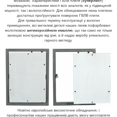
мозаїкою. Характеристики ГВЛВ плити (
суперлист
)
перевищують показники якості всіх аналогів, як у підвищеній
міцності, так і вологостійкості. Для облицювання люка плиткою
достатньо проґрунтувати поверхню ГВЛВ плити.
Для тривалішого терміну експлуатації у вологих
приміщеннях, всі металеві деталі наших люків пофарбовані
молотковою
антикорозійною емаллю
, що так само не тільки
захищає конструкцію від іржі, а й надає виробу унікального,
гарного вигляду.
Новітнє європейське високоточне обладнання, і
професіоналізм наших працівників дають змогу виготовляти