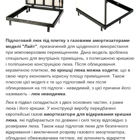
Підлоговий люк
під плитку з газовими амортизаторами
моделі "Лайт"
, призначений для щоденного використання
при міжповерховим переміщенням. Дана модель зроблена
спеціально для внутрішніх приміщень, з полегшеною кришкою
і поліпшеною конструкцією люка. Після облицювання
керамічною плиткою,
по кришці люка можна ходити
, що в
свою чергу економить корисну площу приміщення. Також
плюсом цієї моделі є те що підлоговий люк після
облицювання на тлі підлоги - невидимий, з цієї причини його
називають -
люк невидимка
.
Люк в підвал складається з двох основних частин, з рами
люка і його кришки. У конструкції виробу передбачені
європейські газові
амортизатори для відкривання кришки
люка
, які підбираються по довжині і силі тиску відповідно з
розмірами люка. Також наші підлогові люки для безпечного
відкривання і виключення розриву газового амортизатора,
обладнані обмежувачами петлею, які зупиняють відкриття