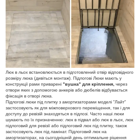
Люк в льох встановлюється в підготовлений отвір відповідного
розміру люка (дивіться монтаж). Підлогові Люки мають у
конструкції рами приварені
"вушка" для кріплення,
через
отвори яких з допомогою анкерів або дюбелів відбувається
фіксація в отворі люка.
Підлогові люки під плитку з амортизаторами моделі "Лайт"
застосовують як для міжповерхового переміщення, так і для
доступу до ревізій знаходяться в підлозі. Часто наші люки
шукають по їх призначенню: люк в підвал або люк в льох, люк
підлоговий для ревізії або підлоговий люк під плитку, також
застосовують люк під ламінат. Підлоговий люк на
амортизаторах, на сьогоднішній день оптимальне рішення