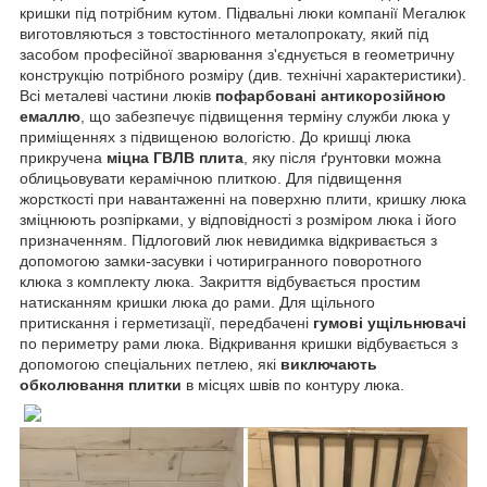
кришки під потрібним кутом. Підвальні люки компанії Мегалюк
виготовляються з товстостінного металопрокату, який під
засобом професійної зварювання з'єднується в геометричну
конструкцію потрібного розміру (див. технічні характеристики).
Всі металеві частини люків
пофарбовані антикорозійною
емаллю
, що забезпечує підвищення терміну служби люка у
приміщеннях з підвищеною вологістю. До кришці люка
прикручена
міцна ГВЛВ плита
, яку після ґрунтовки можна
облицьовувати керамічною плиткою. Для підвищення
жорсткості при навантаженні на поверхню плити, кришку люка
зміцнюють розпірками, у відповідності з розміром люка і його
призначенням. Підлоговий люк невидимка відкривається з
допомогою замки-засувки і чотиригранного поворотного
клюка з комплекту люка. Закриття відбувається простим
натисканням кришки люка до рами. Для щільного
притискання і герметизації, передбачені
гумові ущільнювачі
по периметру рами люка. Відкривання кришки відбувається з
допомогою спеціальних петлею, які
виключають
обколювання плитки
в місцях швів по контуру люка.