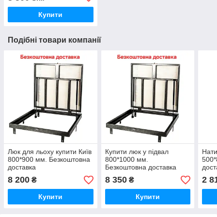
Купити
Подібні товари компанії
Люк для льоху купити Київ
Купити люк у підвал
Нати
800*900 мм. Безкоштовна
800*1000 мм.
500*
доставка
Безкоштовна доставка
дост
8 200
8 350
2 8
₴
₴
Купити
Купити