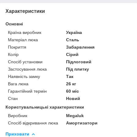
Характеристики
Основні
Країна виробник
Україна
Матеріал люка
Сталь
Покриття
Забарвлення
Колір
Сірий
Спосіб установки
Підлоговий
Застосування люка
Під плитку
Наявність замку
Так
Вага люка
26 кг
Гарантійний термін
60 міс
Стан
Новий
Користувальницькі характеристики
Виробник
Megaluk
Спосіб відкривання люка
Амортизатори
Приховати