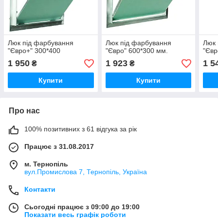
Люк під фарбування
Люк під фарбування
Люк 
"Євро+" 300*400
"Євро" 600*300 мм.
"Євр
1 950
1 923
1 5
₴
₴
Купити
Купити
Про нас
100% позитивних з 61 відгука за рік
Працює з 31.08.2017
м. Тернопіль
вул.Промислова 7, Тернопіль, Україна
Контакти
Сьогодні працює з 09:00 до 19:00
Показати весь графік роботи