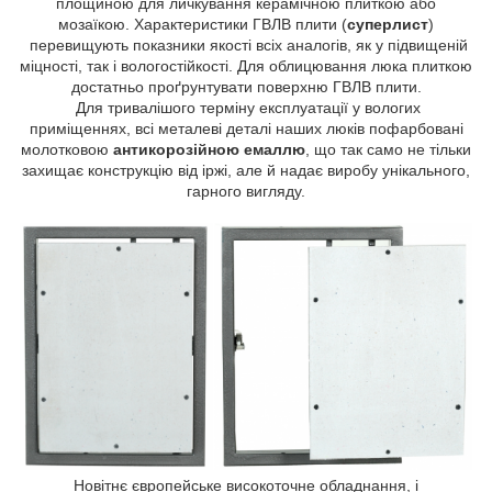
площиною для личкування керамічною плиткою або
мозаїкою. Характеристики ГВЛВ плити (
суперлист
)
перевищують показники якості всіх аналогів, як у підвищеній
міцності, так і вологостійкості. Для облицювання люка плиткою
достатньо проґрунтувати поверхню ГВЛВ плити.
Для тривалішого терміну експлуатації у вологих
приміщеннях, всі металеві деталі наших люків пофарбовані
молотковою
антикорозійною емаллю
, що так само не тільки
захищає конструкцію від іржі, але й надає виробу унікального,
гарного вигляду.
Новітнє європейське високоточне обладнання, і