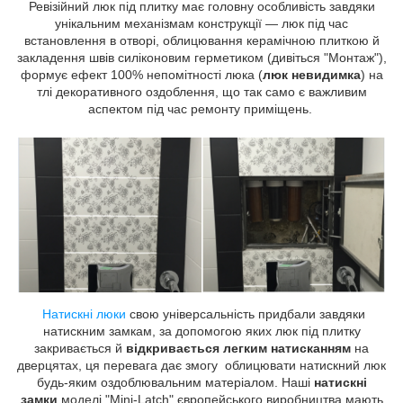
Ревізійний люк під плитку має головну особливість завдяки
унікальним механізмам конструкції — люк під час
встановлення в отворі, облицювання керамічною плиткою й
закладення швів силіконовим герметиком (дивіться "Монтаж"),
формує ефект 100% непомітності люка (
люк невидимка
) на
тлі декоративного оздоблення, що так само є важливим
аспектом під час ремонту приміщень.
Натискні люки
свою універсальність придбали завдяки
натискним замкам, за допомогою яких люк під плитку
закривається й
відкривається легким натисканням
на
дверцятах, ця перевага дає змогу облицювати натискний люк
будь-яким оздоблювальним матеріалом. Наші
натискні
замки
моделі "Mini-Latch" європейського виробництва мають