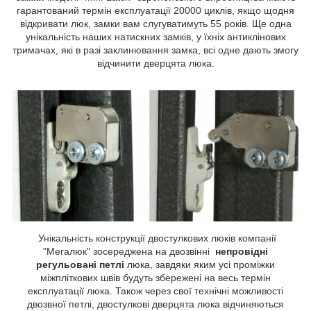
гарантований термін експлуатації 20000 циклів, якщо щодня
відкривати люк, замки вам слугуватимуть 55 років. Ще одна
унікальність наших натискних замків, у їхніх антиклінових
тримачах, які в разі заклинювання замка, всі одне дають змогу
відчинити дверцята люка.
Унікальність конструкції двостулкових люків компанії
"Мегалюк" зосереджена на двозвінні
непровідні
регульовані петлі
люка, завдяки яким усі проміжки
міжпліткових швів будуть збережені на весь термін
експлуатації люка. Також через свої технічні можливості
двозвної петлі, двостулкові дверцята люка відчиняються