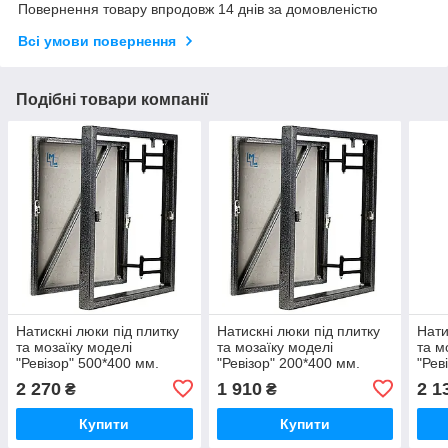
Повернення товару впродовж 14 днів за домовленістю
Всі умови повернення
Подібні товари компанії
Натискні люки під плитку
Натискні люки під плитку
Нати
та мозаїку моделі
та мозаїку моделі
та м
"Ревізор" 500*400 мм.
"Ревізор" 200*400 мм.
"Рев
2 270
1 910
2 1
₴
₴
Купити
Купити