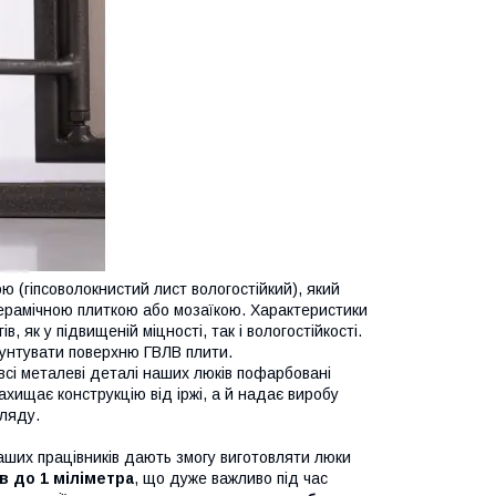
ю (гіпсоволокнистий лист вологостійкий), який
ерамічною плиткою або мозаїкою. Характеристики
, як у підвищеній міцності, так і вологостійкості.
унтувати поверхню ГВЛВ плити.
всі металеві деталі наших люків пофарбовані
захищає конструкцію від іржі, а й надає виробу
гляду.
аших працівників дають змогу виготовляти люки
в до 1 міліметра
, що дуже важливо під час