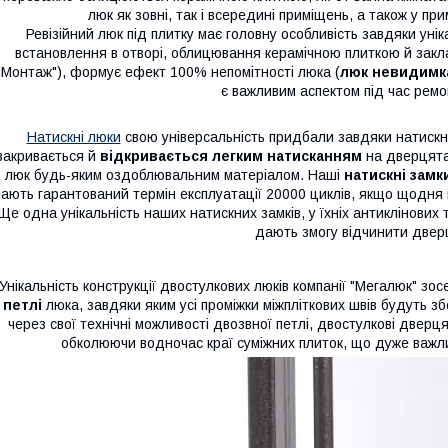
люк як зовні, так і всередині приміщень, а також у п
Ревізійний люк під плитку має головну особливість завдяки уні
встановлення в отворі, облицювання керамічною плиткою й закл
"Монтаж"), формує ефект 100% непомітності люка (
люк невидимк
є важливим аспектом під час рем
Натискні люки
свою універсальність придбали завдяки натискн
закривається й
відкривається легким натисканням
на дверцята
люк будь-яким оздоблювальним матеріалом. Наші
натискні замк
ають гарантований термін експлуатації 20000 циклів, якщо щодня в
Ще одна унікальність наших натискних замків, у їхніх антиклінових 
дають змогу відчинити двер
Унікальність конструкції двостулкових люків компанії "Мегалюк" з
петлі
люка, завдяки яким усі проміжки міжпліткових швів будуть зб
через свої технічні можливості двозвної петлі, двостулкові две
обколюючи водночас краї суміжних плиток, що дуже важли