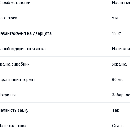
посіб установки
Настінни
ага люка
5 кг
авантаження на дверцята
18 кг
посіб відкривання люка
Натискн
раїна виробник
Україна
арантійний термін
60 міс
окриття
Забарвл
аявність замку
Так
атеріал люка
Сталь