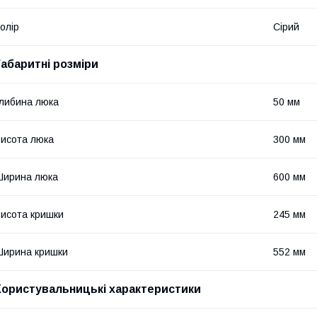
олір
Сірий
Габаритні розміри
либина люка
50 мм
исота люка
300 мм
Ширина люка
600 мм
исота кришки
245 мм
ирина кришки
552 мм
Користувальницькі характеристики