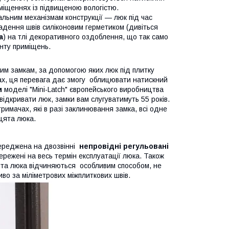
риміщеннях із підвищеною вологістю.
кальним механізмам конструкції — люк під час
адення швів силіконовим герметиком (дивіться
а
) на тлі декоративного оздоблення, що так само
онту приміщень.
им замкам, за допомогою яких люк під плитку
х, ця перевага дає змогу облицювати натискний
и
моделі "Mini-Latch" європейського виробництва
ідкривати люк, замки вам слугуватимуть 55 років.
тримачах, які в разі заклинювання замка, всі одне
цята люка.
осереджена на двозвінні
непровідні регульовані
ережені на весь термін експлуатації люка. Також
рцята люка відчиняються особливим способом, не
во за міліметрових міжплиткових швів.