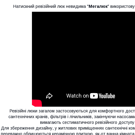
Натискний ревізійний люк невидима "
Мегалюк
" використов
Ревізійні люки загалом застосовуються для комфортного досту
сантехнічних кранів, фільтрів і лічильників, закінчуючи насоса
вимагають сестиматичного ревізійного доступу
Для збереження дизайну, у житлових приміщеннях сантехнічні кому
переважно облицюються керамічною плиткою, як-от ванна кімната,