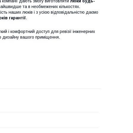
 компанії дають змогу виготовляти
люки будь-
найшвидше та в необмежених кількостях.
сть наших люків і з усією відповідальністю даємо
оків гарантії
.
кий і комфортний доступ для ревізії інженерних
єр дизайну вашого приміщення.