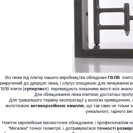
Всі люки під плитку нашого виробництва обладнані
ГВЛВ
плито
рикручений до дверцят люка, і слугує площиною для личкування к
ГВЛВ плити (
суперлист
) перевищують показники якості всіх аналогів
Для облицювання люка плиткою достатньо проґр
Для тривалішого терміну експлуатації у вологих приміщеннях, 
молотковою
антикорозійною емаллю
, що так само не тільки 
унікального, гарного ви
Новітнє європейське високоточне обладнання, і професіоналізм н
"Мегалюк" точної геометрії, і дотримуватися
точності розмірі