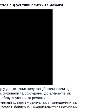
ується
під усі типи плитки та мозаїки
.
пу до технічних комунікацій, починаючи від
ми, сифонами та бойлерами, до елементів, які
, обслуговування та ремонту.
нікації ховають у санвузлах, у приміщеннях, які
 туалет, бойлерна. Використовується натискний