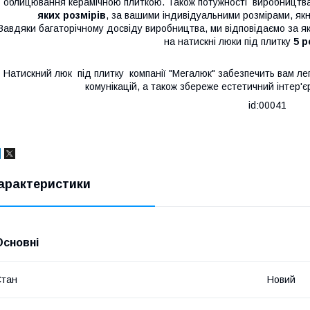
облицювання керамічною плиткою. Також потужності виробництва
яких розмірів
, за вашими індивідуальними розмірами, як
авдяки багаторічному досвіду виробництва, ми відповідаємо за які
на натискні люки під плитку
5 р
Натискний люк під плитку компанії "Мегалюк" забезпечить вам лег
комунікацій, а також збереже естетичний інтер'
id:00041
арактеристики
Основні
Стан
Новий