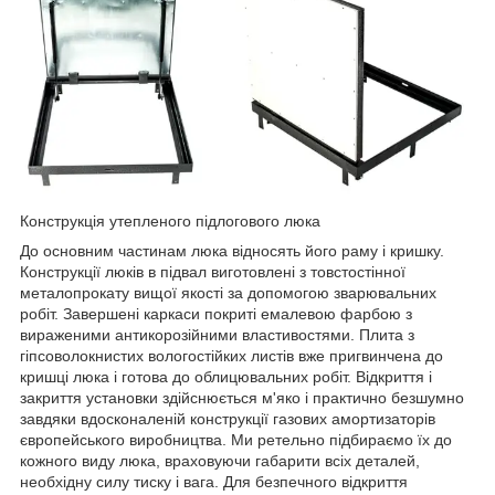
Конструкція утепленого підлогового люка
До основним частинам люка відносять його раму і кришку.
Конструкції люків в підвал виготовлені з товстостінної
металопрокату вищої якості за допомогою зварювальних
робіт. Завершені каркаси покриті емалевою фарбою з
вираженими антикорозійними властивостями. Плита з
гіпсоволокнистих вологостійких листів вже пригвинчена до
кришці люка і готова до облицювальних робіт. Відкриття і
закриття установки здійснюється м'яко і практично безшумно
завдяки вдосконаленій конструкції газових амортизаторів
європейського виробництва. Ми ретельно підбираємо їх до
кожного виду люка, враховуючи габарити всіх деталей,
необхідну силу тиску і вага. Для безпечного відкриття