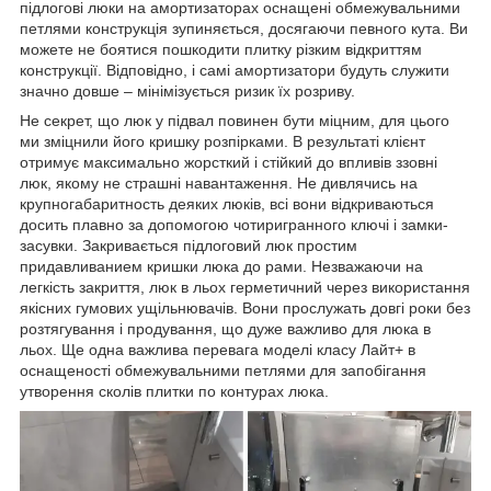
підлогові люки на амортизаторах оснащені обмежувальними
петлями конструкція зупиняється, досягаючи певного кута. Ви
можете не боятися пошкодити плитку різким відкриттям
конструкції. Відповідно, і самі амортизатори будуть служити
значно довше – мінімізується ризик їх розриву.
Не секрет, що люк у підвал повинен бути міцним, для цього
ми зміцнили його кришку розпірками. В результаті клієнт
отримує максимально жорсткий і стійкий до впливів ззовні
люк, якому не страшні навантаження. Не дивлячись на
крупногабаритность деяких люків, всі вони відкриваються
досить плавно за допомогою чотиригранного ключі і замки-
засувки. Закривається підлоговий люк простим
придавливанием кришки люка до рами. Незважаючи на
легкість закриття, люк в льох герметичний через використання
якісних гумових ущільнювачів. Вони прослужать довгі роки без
розтягування і продування, що дуже важливо для люка в
льох. Ще одна важлива перевага моделі класу Лайт+ в
оснащеності обмежувальними петлями для запобігання
утворення сколів плитки по контурах люка.