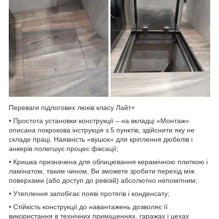
Переваги підлогових люків класу Лайт+
• Простота установки конструкції – на вкладці «Монтаж»
описана покрокова інструкція з 5 пунктів, здійснити яку не
складе праці. Наявність «вушок» для кріплення дюбелів і
анкерів полегшує процес фіксації;
• Кришка призначена для облицювання керамічною плиткою і
ламінатом, таким чином, Ви зможете зробити перехід між
поверхами (або доступ до ревізій) абсолютно непомітним;
• Утеплення запобігає появі протягів і конденсату;
• Стійкість конструкції до навантажень дозволяє її
використання в технічних приміщеннях, гаражах і цехах