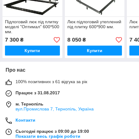
Підлоговий люк під плитку
Люк підлоговий утеплений
Люк 
моделі "Оптимал" 600*500
під плитку 600*900 мм.
плит
мм.
7 300
8 050
7 4
₴
₴
Купити
Купити
Про нас
100% позитивних з 61 відгука за рік
Працює з 31.08.2017
м. Тернопіль
вул.Промислова 7, Тернопіль, Україна
Контакти
Сьогодні працює з 09:00 до 19:00
Показати весь графік роботи