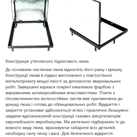
Конструкція утепленого підлогового люка
До основним частинам люка відносять його раму і кришку.
Конструкції люків в підвал виготовлені з товстостінної
металопрокату вищої якості за допомогою зварювальних
робіт. Завершені каркаси покриті емалевою фарбою з
вираженими антикорозійними властивостями. Плита з
гіпсоволокнистих вологостійких листів вже пригвинчена до
кришці люка і готова до облицювальних робіт. Відкриття і
закриття установки здійснюється м'яко і практично безшумно
завдяки вдосконаленій конструкції газових амортизаторів
європейського виробництва. Ми ретельно підбираємо їх до
кожного виду люка, враховуючи габарити всіх деталей,
необхідну силу тиску і вага. Для безпечного відкриття