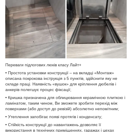
Переваги підлогових люків класу Лайт+
• Простота установки конструкції – на вкладці «Монтаж»
описана покрокова інструкція з 5 пунктів, здійснити яку не
складе праці. Наявність «вушок» для кріплення дюбелів і
анкерів полегшує процес фіксації;
• Кришка призначена для облицювання керамічною плиткою і
ламінатом, таким чином, Ви зможете зробити перехід між
поверхами (або доступ до ревізій) абсолютно непомітним;
• Утеплення запобігає появі протягів і конденсату;
• Стійкість конструкції до навантажень дозволяє її
використання в технічних приміщеннях, гаражах і цехах