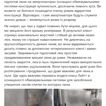
підлогові люки на амортизаторах оснащені обмежувальними
петлями конструкція зупиняється, досягаючи певного кута. Ви
можете не боятися пошкодити плитку різким відкриттям
конструкції. Відповідно, і самі амортизатори будуть служити
значно довше – мінімізується ризик їх розриву.
Не секрет, що люк у підвал повинен бути міцним, для цього
ми зміцнили його кришку розпірками. В результаті клієнт
отримує максимально жорсткий і стійкий до впливів ззовні
люк, якому не страшні навантаження. Не дивлячись на
крупногабаритность деяких люків, всі вони відкриваються
досить плавно за допомогою чотиригранного ключі і замки-
засувки. Закривається підлоговий люк простим
придавливанием кришки люка до рами. Незважаючи на
легкість закриття, люк в льох герметичний через використання
якісних гумових ущільнювачів. Вони прослужать довгі роки без
розтягування і продування, що дуже важливо для люка в
льох. Ще одна важлива перевага моделі класу Лайт+ в
оснащеності обмежувальними петлями для запобігання
утворення сколів плитки по контурах люка.