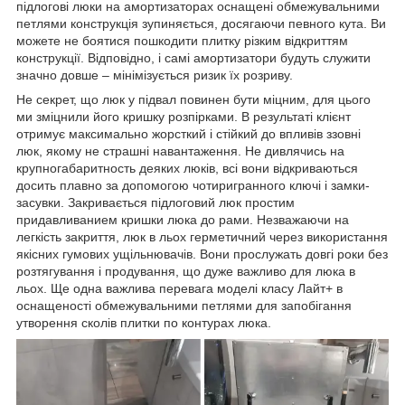
підлогові люки на амортизаторах оснащені обмежувальними
петлями конструкція зупиняється, досягаючи певного кута. Ви
можете не боятися пошкодити плитку різким відкриттям
конструкції. Відповідно, і самі амортизатори будуть служити
значно довше – мінімізується ризик їх розриву.
Не секрет, що люк у підвал повинен бути міцним, для цього
ми зміцнили його кришку розпірками. В результаті клієнт
отримує максимально жорсткий і стійкий до впливів ззовні
люк, якому не страшні навантаження. Не дивлячись на
крупногабаритность деяких люків, всі вони відкриваються
досить плавно за допомогою чотиригранного ключі і замки-
засувки. Закривається підлоговий люк простим
придавливанием кришки люка до рами. Незважаючи на
легкість закриття, люк в льох герметичний через використання
якісних гумових ущільнювачів. Вони прослужать довгі роки без
розтягування і продування, що дуже важливо для люка в
льох. Ще одна важлива перевага моделі класу Лайт+ в
оснащеності обмежувальними петлями для запобігання
утворення сколів плитки по контурах люка.