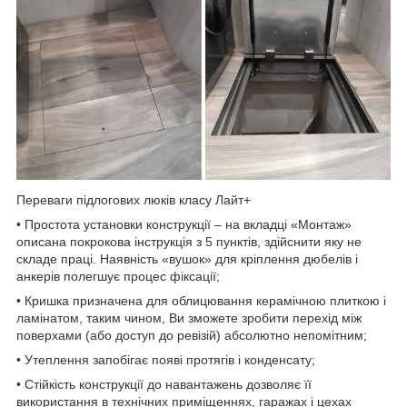
Переваги підлогових люків класу Лайт+
• Простота установки конструкції – на вкладці «Монтаж»
описана покрокова інструкція з 5 пунктів, здійснити яку не
складе праці. Наявність «вушок» для кріплення дюбелів і
анкерів полегшує процес фіксації;
• Кришка призначена для облицювання керамічною плиткою і
ламінатом, таким чином, Ви зможете зробити перехід між
поверхами (або доступ до ревізій) абсолютно непомітним;
• Утеплення запобігає появі протягів і конденсату;
• Стійкість конструкції до навантажень дозволяє її
використання в технічних приміщеннях, гаражах і цехах