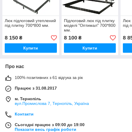
Люк підлоговий утеплений
Підлоговий люк під плитку
Люк 
під плитку 700*800 мм.
моделі "Оптимал" 700*800
під 
мм.
8 150
8 100
8 8
₴
₴
Купити
Купити
Про нас
100% позитивних з 61 відгука за рік
Працює з 31.08.2017
м. Тернопіль
вул.Промислова 7, Тернопіль, Україна
Контакти
Сьогодні працює з 09:00 до 19:00
Показати весь графік роботи