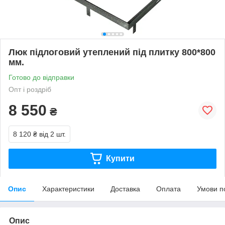
Люк підлоговий утеплений під плитку 800*800
мм.
Готово до відправки
Опт і роздріб
8 550
₴
8 120 ₴
від 2 шт.
Купити
Опис
Характеристики
Доставка
Оплата
Умови п
Опис