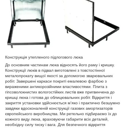
Конструкція утепленого підлогового люка
До основним частинам люка відносять його раму і кришку.
Конструкції люків в підвал виготовлені з товстостінної
металопрокату вищої якості за допомогою зварювальних
робіт. Завершені каркаси покриті емалевою фарбою з
вираженими антикорозійними властивостями. Плита з
гіпсоволокнистих вологостійких листів вже пригвинчена до
кришці люка і готова до облицювальних робіт. Відкриття і
закриття установки здійснюється м'яко і практично безшумно
завдяки вдосконаленій конструкції газових амортизаторів
європейського виробництва. Ми ретельно підбираємо їх до
кожного виду люка, враховуючи габарити всіх деталей,
необхідну силу тиску і вага. Для безпечного відкриття