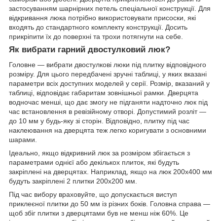
застосуванням шарнірних петель спеціальної конструкції. Для
відкривання люка потрібно використовувати присоски, які
входять до стандартного комплекту конструкції. Досить
прикріпити їх до поверхні та трохи потягнути на себе.
Як вибрати гарний двостулковий люк?
Головне — вибрати двостулкові люки під плитку відповідного
розміру. Для цього передбачені зручні таблиці, у яких вказані
параметри всіх доступних моделей у серії. Розмір, вказаний у
таблиці, відповідає габаритам зовнішньої рамки. Дверцята
водночас менші, що дає змогу не підганяти надточно люк під
час встановлення в ревізійному отворі. Допустимий розліт —
до 10 мм у будь-яку зі сторін. Відповідно, плитку під час
наклеювання на дверцята теж легко коригувати з основними
шарами.
Ідеально, якщо відкривний люк за розміром збігається з
параметрами однієї або декількох плиток, які будуть
закріплені на дверцятах. Наприклад, якщо на люк 200х400 мм
будуть закріплені 2 плитки 200х200 мм.
Під час вибору враховуйте, що допускається виступ
приклеєної плитки до 50 мм із різних боків. Головна справа —
щоб збіг плитки з дверцятами був не менш ніж 60%. Це