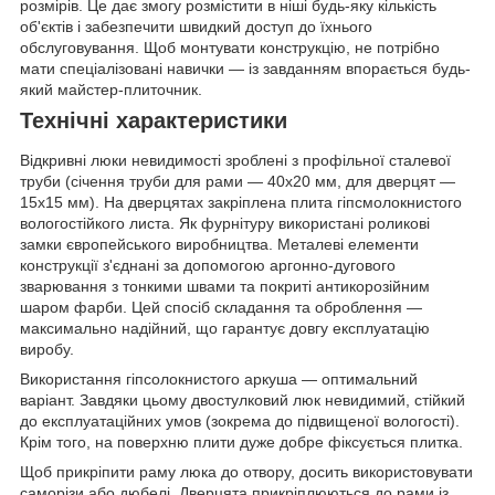
розмірів. Це дає змогу розмістити в ніші будь-яку кількість
об'єктів і забезпечити швидкий доступ до їхнього
обслуговування. Щоб монтувати конструкцію, не потрібно
мати спеціалізовані навички — із завданням впорається будь-
який майстер-плиточник.
Технічні характеристики
Відкривні люки невидимості зроблені з профільної сталевої
труби (січення труби для рами — 40х20 мм, для дверцят —
15х15 мм). На дверцятах закріплена плита гіпсмолокнистого
вологостійкого листа. Як фурнітуру використані роликові
замки європейського виробництва. Металеві елементи
конструкції з'єднані за допомогою аргонно-дугового
зварювання з тонкими швами та покриті антикорозійним
шаром фарби. Цей спосіб складання та оброблення —
максимально надійний, що гарантує довгу експлуатацію
виробу.
Використання гіпсолокнистого аркуша — оптимальний
варіант. Завдяки цьому двостулковий люк невидимий, стійкий
до експлуатаційних умов (зокрема до підвищеної вологості).
Крім того, на поверхню плити дуже добре фіксується плитка.
Щоб прикріпити раму люка до отвору, досить використовувати
саморізи або дюбелі. Дверцята прикріплюються до рами із