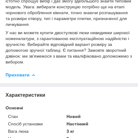
істотно спрощує вибір і дає змогу здебільшого знайти типовий
модель. Увага: вибирати конструкцію потрібно ще на етапі
чорнового оброблення кімнати, точно знаючи розташування
та розміри отвору, тип і параметри плитки, призначеної для
личкування.
У нас ви можете купити двостулкові люки невидимки широкої
номенклатури, з гарантованою експлуатаційною надійністю і
зручністю. Вибирайте відповідний варіант розміру за
допомогою зручної таблиці. Є питання? Замовте зворотний
дзвінок: ми зв'яжемося з вами та кваліфіковано допоможемо з
вибором.
Приховати
Характеристики
Основні
Стан
Новий
Спосіб установки
Настінний
Вага люка
3 кг