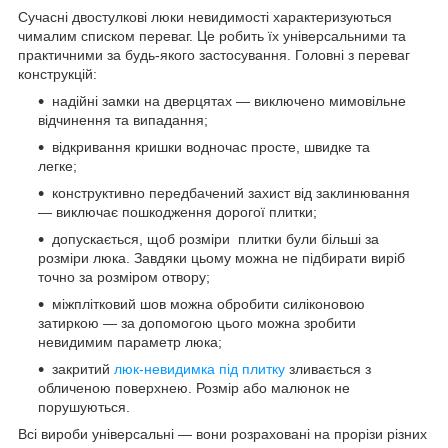
Сучасні двостулкові люки невидимості характеризуються
чималим списком переваг. Це робить їх універсальними та
практичними за будь-якого застосування. Головні з переваг
конструкцій:
надійні замки на дверцятах — виключено мимовільне
відчинення та випадання;
відкривання кришки водночас просте, швидке та
легке;
конструктивно передбачений захист від заклинювання
— виключає пошкодження дорогої плитки;
допускається, щоб розміри плитки були більші за
розміри люка. Завдяки цьому можна не підбирати виріб
точно за розміром отвору;
міжплітковий шов можна обробити силіконовою
затиркою — за допомогою цього можна зробити
невидимим параметр люка;
закритий
люк-невидимка під плитку
зливається з
обличеною поверхнею. Розмір або малюнок не
порушуються.
Всі вироби універсальні — вони розраховані на прорізи різних