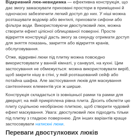
Відкривний люк-невидимка
— ефективна конструкція, що
дає змогу замаскувати приховані простори в приміщенні й
одночасно забезпечити легкий доступ до них. У ніші можна
розташувати водомір або вентилі, приховати сифони або
фільтри води. Використовуючи двостулковий люк, можна
створити ефект цілісної облицованої поверхні. Просте
відкриття конструкції дасть змогу за секунду отримати доступ
для зняття показань, закриття або відкриття кранів,
обслуговування.
Отже, відкривні люки під плитку можна повсюдно
використовувати у ванній кімнаті, у санвузлі, на кухні. Цим
застосування не обмежується: можна використовувати виріб,
щоб закрити нішу в стіні, у якій розташований сейф або
потайна шафка. Але застосування люків для маскування
сантехнічних елементів усе ж ширше.
Конструкція складається із зовнішньої рамки та рамки для
дверцят, на якій прикріплена рівна плита. Досить обклеїти цю
плиту суцільною необрізною плиткою, щоб створити чудовий
ефект маскування. Увага: двостулковий люк підходить тільки
під плитку з гладкою поверхнею. Для інших варіантів краще
застосовувати
натискні люки
.
Переваги двостулкових люків