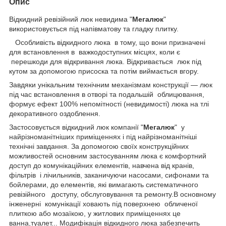
Опис
Відкидний ревізійний люк невидима "
Мегалюк
"
використовується під напівматову та гладку плитку.
Особливість відкидного люка в тому, що вони призначені
для встановлення в важкодоступних місцях, коли є
перешкоди для відкривання люка. Відкривається люк під
кутом за допомогою присоска та потім виймається вгору.
Завдяки унікальним технічним механізмам конструкції — люк
під час встановлення в отворі та подальшій облицювання,
формує ефект 100% непомітності (невидимості) люка на тлі
декоративного оздоблення.
Застосовується відкидний люк компанії "
Мегалюк
" у
найрізноманітніших приміщеннях і під найрізноманітніші
технічні завдання. За допомогою своїх конструкційних
можливостей основним застосуванням люка є комфортний
доступ до комунікаційних елементів, навчена від кранів,
фільтрів і лічильників, заканичуючи насосами, сифонами та
бойлерами, до елементів, які вимагають систематичного
ревізійного доступу, обслуговування та ремонту.В основному
інженерні комунікації ховають під поверхнею обличеної
плиткою або мозаїкою, у житлових приміщеннях це
ванна,туалет... Модифікація відкидного люка забезпечить