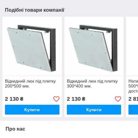
Подібні товари компанії
Відкидний люк під плитку
Відкидний люк під плитку
Нати
200*500 мм.
300*400 мм.
500*
дост
2 130
2 130
2 8
₴
₴
Купити
Купити
Про нас