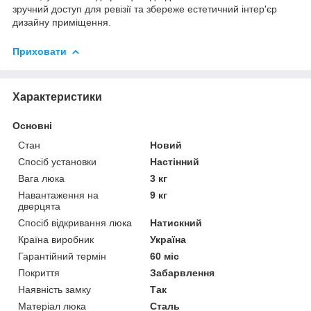
зручний доступ для ревізії та збереже естетичний інтер'єр
дизайну приміщення.
Приховати
Характеристики
Основні
Стан
Новий
Спосіб установки
Настінний
Вага люка
3 кг
Навантаження на
9 кг
дверцята
Спосіб відкривання люка
Натискний
Країна виробник
Україна
Гарантійний термін
60 міс
Покриття
Забарвлення
Наявність замку
Так
Матеріал люка
Сталь