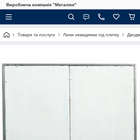
Виробнича компанія "Мегалюк"
Товари та послуги
Люки невидимки під плитку
Дводв