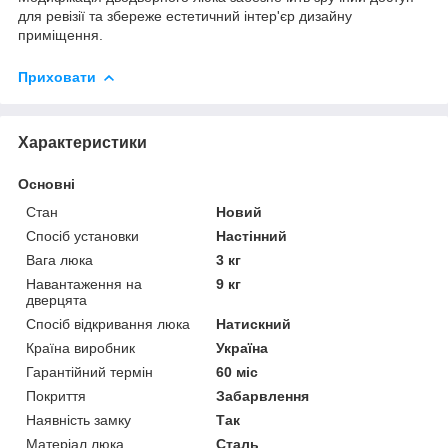
для ревізії та збереже естетичний інтер'єр дизайну
приміщення.
Приховати
Характеристики
Основні
Стан
Новий
Спосіб установки
Настінний
Вага люка
3 кг
Навантаження на
9 кг
дверцята
Спосіб відкривання люка
Натискний
Країна виробник
Україна
Гарантійний термін
60 міс
Покриття
Забарвлення
Наявність замку
Так
Матеріал люка
Сталь