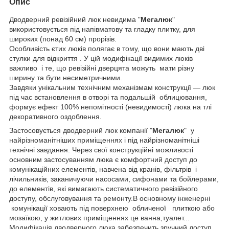
Опис
Дводверний ревізійний люк невидима "
Мегалюк
"
використовується під напівматову та гладку плитку, для
широких (понад 60 см) прорізів.
Особливість єтих люків полягає в тому, що вони мають дві
стулки для відкриття . У цій модифікації видимих люків
важливо і те, що ревізійні дверцята можуть мати різну
ширину та бути несиметричними.
Завдяки унікальним технічним механізмам конструкції — люк
під час встановлення в отворі та подальшій облицювання,
формує ефект 100% непомітності (невидимості) люка на тлі
декоративного оздоблення.
Застосовується дводверний люк компанії "
Мегалюк
" у
найрізноманітніших приміщеннях і під найрізноманітніші
технічні завдання. Через свої конструкційні можливості
основним застосуванням люка є комфортний доступ до
комунікаційних елементів, навчена від кранів, фільтрів і
лічильників, заканичуючи насосами, сифонами та бойлерами,
до елементів, які вимагають систематичного ревізійного
доступу, обслуговування та ремонту.В основному інженерні
комунікації ховають під поверхнею обличеної плиткою або
мозаїкою, у житлових приміщеннях це ванна,туалет...
Модифікація дводверного люка забезпечить зручний доступ