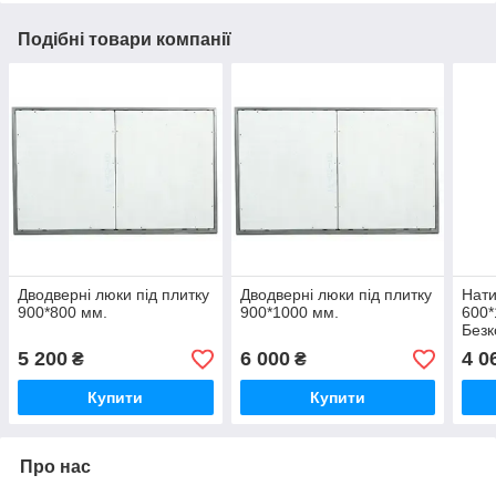
Подібні товари компанії
Дводверні люки під плитку
Дводверні люки під плитку
Нати
900*800 мм.
900*1000 мм.
600*
Безк
5 200
6 000
4 0
₴
₴
Купити
Купити
Про нас