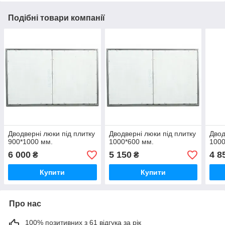
Подібні товари компанії
Дводверні люки під плитку
Дводверні люки під плитку
Двод
900*1000 мм.
1000*600 мм.
1000
6 000
5 150
4 8
₴
₴
Купити
Купити
Про нас
100% позитивних з 61 відгука за рік