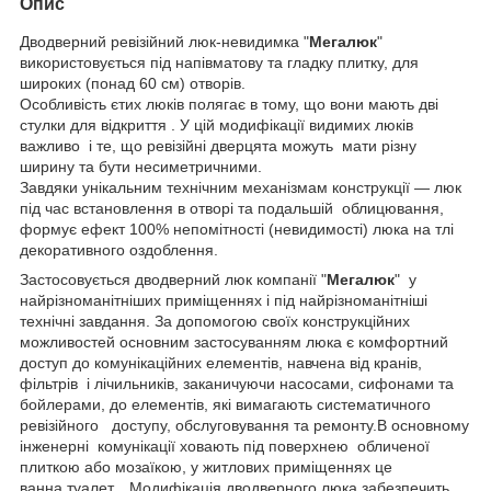
Опис
Дводверний ревізійний люк-невидимка "
Мегалюк
"
використовується під напівматову та гладку плитку, для
широких (понад 60 см) отворів.
Особливість єтих люків полягає в тому, що вони мають дві
стулки для відкриття . У цій модифікації видимих люків
важливо і те, що ревізійні дверцята можуть мати різну
ширину та бути несиметричними.
Завдяки унікальним технічним механізмам конструкції — люк
під час встановлення в отворі та подальшій облицювання,
формує ефект 100% непомітності (невидимості) люка на тлі
декоративного оздоблення.
Застосовується дводверний люк компанії "
Мегалюк
" у
найрізноманітніших приміщеннях і під найрізноманітніші
технічні завдання. За допомогою своїх конструкційних
можливостей основним застосуванням люка є комфортний
доступ до комунікаційних елементів, навчена від кранів,
фільтрів і лічильників, заканичуючи насосами, сифонами та
бойлерами, до елементів, які вимагають систематичного
ревізійного доступу, обслуговування та ремонту.В основному
інженерні комунікації ховають під поверхнею обличеної
плиткою або мозаїкою, у житлових приміщеннях це
ванна,туалет... Модифікація дводверного люка забезпечить