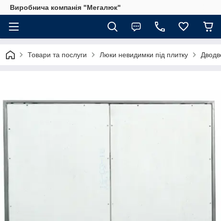
Виробнича компанія "Мегалюк"
Товари та послуги
Люки невидимки під плитку
Дводв