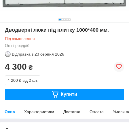
Дводверні люки під плитку 1000*400 мм.
Під замовлення
Опт і роздріб
Відправка з
23 серпня 2026
4 300
₴
4 200 ₴
від 2 шт.
Купити
Опис
Характеристики
Доставка
Оплата
Умови п