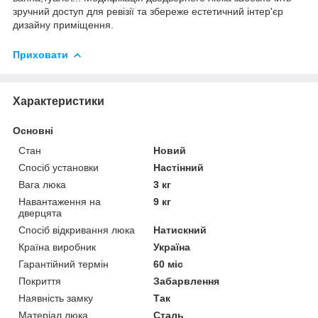
зручний доступ для ревізії та збереже естетичний інтер'єр
дизайну приміщення.
Приховати
Характеристики
Основні
Стан
Новий
Спосіб установки
Настінний
Вага люка
3 кг
Навантаження на
9 кг
дверцята
Спосіб відкривання люка
Натискний
Країна виробник
Україна
Гарантійний термін
60 міс
Покриття
Забарвлення
Наявність замку
Так
Матеріал люка
Сталь