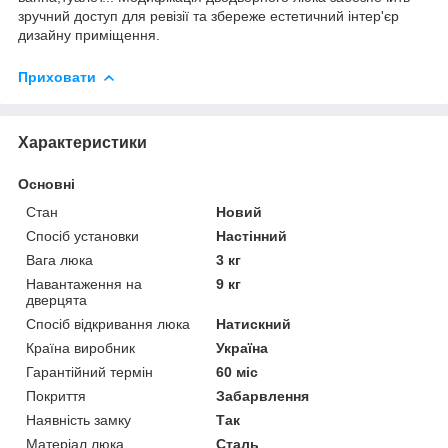
зручний доступ для ревізії та збереже естетичний інтер'єр
дизайну приміщення.
Приховати
Характеристики
Основні
Стан
Новий
Спосіб установки
Настінний
Вага люка
3 кг
Навантаження на
9 кг
дверцята
Спосіб відкривання люка
Натискний
Країна виробник
Україна
Гарантійний термін
60 міс
Покриття
Забарвлення
Наявність замку
Так
Матеріал люка
Сталь