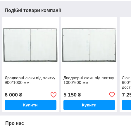
Подібні товари компанії
Дводверні люки під плитку
Дводверні люки під плитку
Люк 
900*1000 мм.
1000*600 мм.
600*
дост
6 000
5 150
7 2
₴
₴
Купити
Купити
Про нас