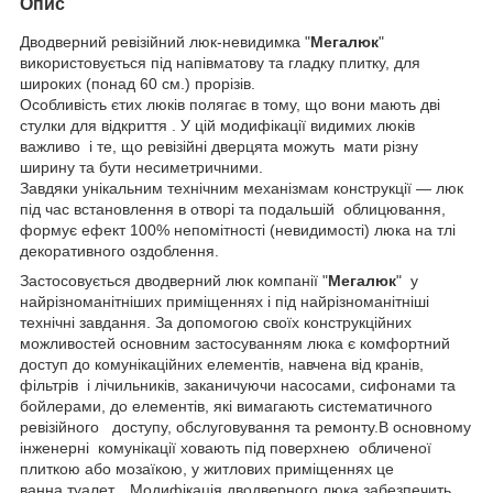
Опис
Дводверний ревізійний люк-невидимка "
Мегалюк
"
використовується під напівматову та гладку плитку, для
широких (понад 60 см.) прорізів.
Особливість єтих люків полягає в тому, що вони мають дві
стулки для відкриття . У цій модифікації видимих люків
важливо і те, що ревізійні дверцята можуть мати різну
ширину та бути несиметричними.
Завдяки унікальним технічним механізмам конструкції — люк
під час встановлення в отворі та подальшій облицювання,
формує ефект 100% непомітності (невидимості) люка на тлі
декоративного оздоблення.
Застосовується дводверний люк компанії "
Мегалюк
" у
найрізноманітніших приміщеннях і під найрізноманітніші
технічні завдання. За допомогою своїх конструкційних
можливостей основним застосуванням люка є комфортний
доступ до комунікаційних елементів, навчена від кранів,
фільтрів і лічильників, заканичуючи насосами, сифонами та
бойлерами, до елементів, які вимагають систематичного
ревізійного доступу, обслуговування та ремонту.В основному
інженерні комунікації ховають під поверхнею обличеної
плиткою або мозаїкою, у житлових приміщеннях це
ванна,туалет... Модифікація дводверного люка забезпечить