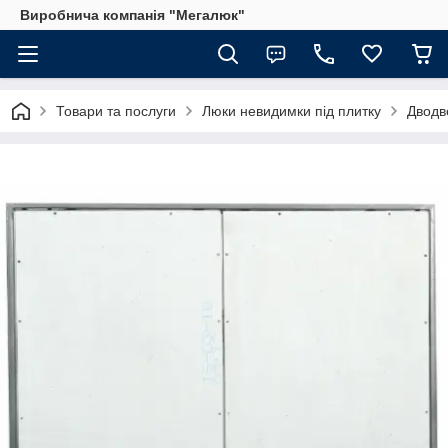
Виробнича компанія "Мегалюк"
Товари та послуги
Люки невидимки під плитку
Дводв