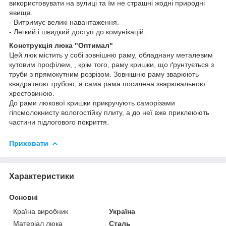
використовувати на вулиці та їм не страшні жодні природні
явища.
- Витримує великі навантаження.
- Легкий і швидкий доступ до комунікацій.
Конструкція люка "Оптимал"
Цей люк містить у собі зовнішню раму, обладнану металевим
кутовим профілем, , крім того, раму кришки, що ґрунтується з
труби з прямокутним розрізом. Зовнішню раму зварюють
квадратною трубою, а сама рама посилена зварювальною
хрестовиною.
До рами люкової кришки прикручують саморізами
гіпсмолокнисту вологостійку плиту, а до неї вже приклеюють
частини підлогового покриття.
Приховати
Характеристики
Основні
Країна виробник
Україна
Матеріал люка
Сталь