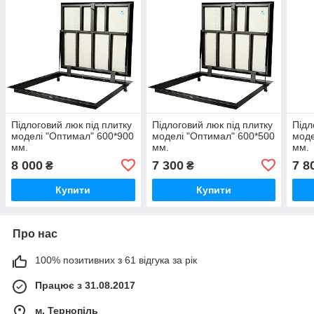
Підлоговий люк під плитку
Підлоговий люк під плитку
Підл
моделі "Оптимал" 600*900
моделі "Оптимал" 600*500
моде
мм.
мм.
мм.
8 000
7 300
7 8
₴
₴
Купити
Купити
Про нас
100% позитивних з 61 відгука за рік
Працює з 31.08.2017
м. Тернопіль