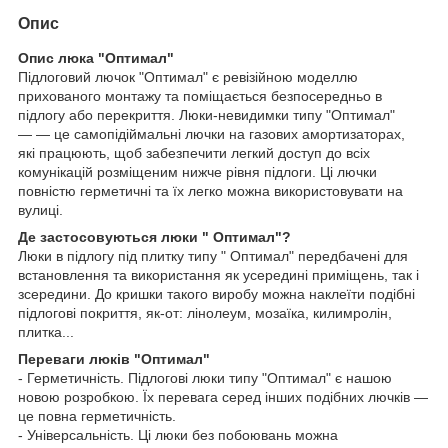
Опис
Опис люка "Оптимал"
Підлоговий лючок "Оптимал" є ревізійною моделлю
прихованого монтажу та поміщається безпосередньо в
підлогу або перекриття. Люки-невидимки типу "Оптимал"
— — це самопідіймальні лючки на газових амортизаторах,
які працюють, щоб забезпечити легкий доступ до всіх
комунікацій розміщеним нижче рівня підлоги. Ці лючки
повністю герметичні та їх легко можна використовувати на
вулиці.
Де застосовуються люки " Оптимал"?
Люки в підлогу під плитку типу " Оптимал" передбачені для
встановлення та використання як усередині приміщень, так і
зсередини. До кришки такого виробу можна наклеїти подібні
підлогові покриття, як-от: лінолеум, мозаїка, килимролін,
плитка...
Переваги люків "Оптимал"
- Герметичність. Підлогові люки типу "Оптимал" є нашою
новою розробкою. Їх перевага серед інших подібних лючків —
це повна герметичність.
- Універсальність. Ці люки без побоювань можна