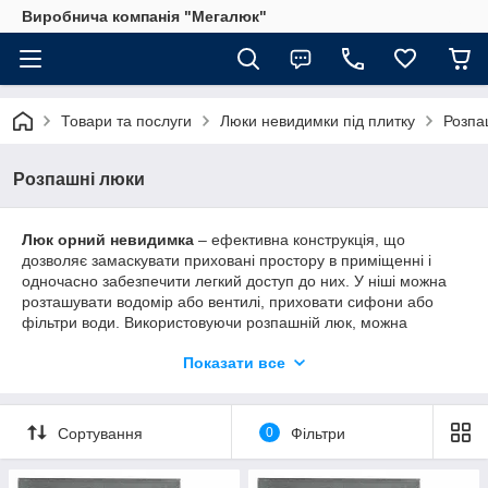
Виробнича компанія "Мегалюк"
Товари та послуги
Люки невидимки під плитку
Розпа
Розпашні люки
Люк орний невидимка
– ефективна конструкція, що
дозволяє замаскувати приховані простору в приміщенні і
одночасно забезпечити легкий доступ до них. У ніші можна
розташувати водомір або вентилі, приховати сифони або
фільтри води. Використовуючи розпашній люк, можна
створити ефект цілісної облицьованої поверхні. Просте
Показати все
відкриття конструкції дозволять за секунду отримати доступ
для зняття показань, закриття або відкриття кранів,
обслуговування.
Сортування
0
Фільтри
Таким чином, розпашні люки під плитку можна повсюдно
використовувати у ванній кімнаті, санвузлі, на кухні. Цим
застосування не обмежується: можна використовувати виріб,